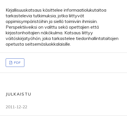
Kirjallisuuskatsaus käsittelee informaatiolukutaitoa
tarkastelevia tutkimuksia, jotka liittyvät
oppimisympäristöihin ja siellä toimiviin ihmisiin.
Perspektiiveiksi on valittu sekä opettajien että
kirjastonhoitajien näkökulma. Katsaus liittyy
väitöskirjatyöhön, joka tarkastelee tiedonhallintataitojen
opetusta seitsemäsluokkalaisille.
PDF
JULKAISTU
2011-12-22