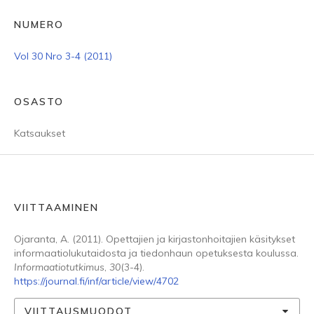
NUMERO
Vol 30 Nro 3-4 (2011)
OSASTO
Katsaukset
VIITTAAMINEN
Ojaranta, A. (2011). Opettajien ja kirjastonhoitajien käsitykset
informaatiolukutaidosta ja tiedonhaun opetuksesta koulussa.
Informaatiotutkimus
,
30
(3-4).
https://journal.fi/inf/article/view/4702
VIITTAUSMUODOT