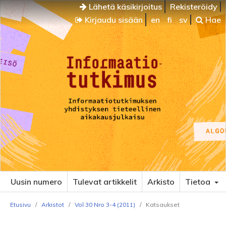
Lähetä käsikirjoitus
Rekisteröidy
Kirjaudu sisään
en
fi
sv
Hae
Uusin numero
Tulevat artikkelit
Arkisto
Tietoa
Etusivu
/
Arkistot
/
Vol 30 Nro 3-4 (2011)
/
Katsaukset