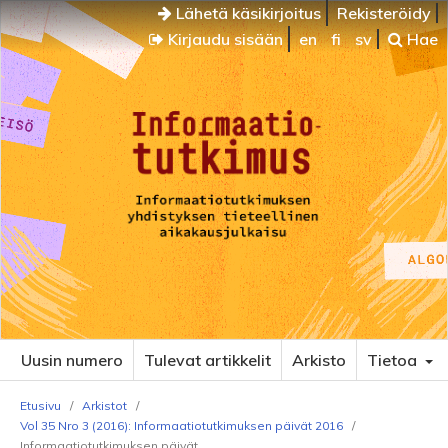
Lähetä käsikirjoitus
Rekisteröidy
Kirjaudu sisään
en
fi
sv
Hae
Uusin numero
Tulevat artikkelit
Arkisto
Tietoa
Etusivu
/
Arkistot
/
Vol 35 Nro 3 (2016): Informaatiotutkimuksen päivät 2016
/
Informaatiotutkimuksen päivät