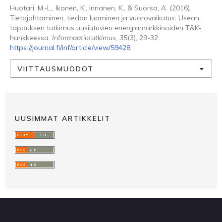
Huotari, M.-L., Ikonen, K., Innanen, K., & Suorsa, A. (2016).
Tietojohtaminen, tiedon luominen ja vuorovaikutus: Usean
tapauksen tutkimus uusiutuvien energiamarkkinoiden T&K-
hankkeessa.
Informaatiotutkimus
,
35
(3), 29-32.
https://journal.fi/inf/article/view/59428
VIITTAUSMUODOT
UUSIMMAT ARTIKKELIT