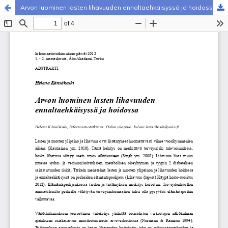
Arvon luominen lasten lihavuuden ennaltaehkäisyssä ja hoidossa
Palvelua ylläpitää
Tieteellisten seurain valtuuskunta
.