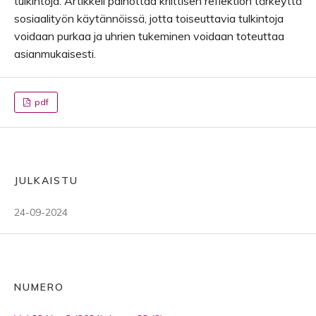
tulkintoja. Artikkeli painottaa kriittisen reflektion tärkeyttä
sosiaalityön käytännöissä, jotta toiseuttavia tulkintoja
voidaan purkaa ja uhrien tukeminen voidaan toteuttaa
asianmukaisesti.
pdf
JULKAISTU
24-09-2024
NUMERO