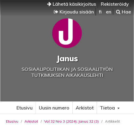
Lähetä käsikirjoitus
Rekisteröidy
Kirjaudu sisään
fi
en
Hae
Janus
SOSIAALIPOLITIIKAN JA SOSIAALITYÖN
TUTKIMUKSEN AIKAKAUSLEHTI
Etusivu
Uusin numero
Arkistot
Tietoa
Etusivu
/
Arkistot
/
Vol 32 Nro 3 (2024): Janus 32 (3)
/
Artikkelit