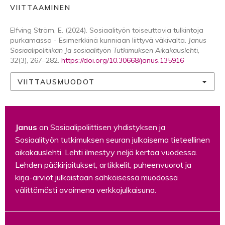
VIITTAAMINEN
Elfving Ström, E. (2024). Sosiaalityön toiseuttavia tulkintoja
purkamassa - Esimerkkinä kunniaan liittyvä väkivalta.
Janus
Sosiaalipolitiikan Ja sosiaalityön Tutkimuksen Aikakauslehti
,
32
(3), 267–282.
https://doi.org/10.30668/janus.135916
VIITTAUSMUODOT
Janus
on Sosiaalipoliittisen yhdistyksen ja
Sosiaalityön tutkimuksen seuran julkaisema tieteellinen
aikakauslehti. Lehti ilmestyy neljä kertaa vuodessa.
Lehden pääkirjoitukset, artikkelit, puheenvuorot ja
kirja-arviot julkaistaan sähköisessä muodossa
välittömästi avoimena verkkojulkaisuna.