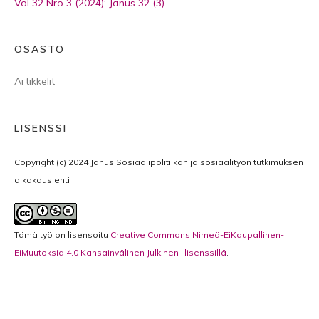
Vol 32 Nro 3 (2024): Janus 32 (3)
OSASTO
Artikkelit
LISENSSI
Copyright (c) 2024 Janus Sosiaalipolitiikan ja sosiaalityön tutkimuksen
aikakauslehti
Tämä työ on lisensoitu
Creative Commons Nimeä-EiKaupallinen-
EiMuutoksia 4.0 Kansainvälinen Julkinen -lisenssillä
.