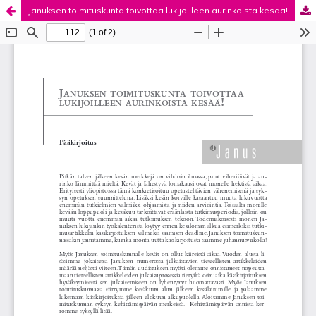
Januksen toimituskunta toivottaa lukijoilleen aurinkoista kesää!
Palvelua ylläpitää
Tieteellisten seurain valtuuskunta
.