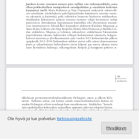
Ole hyvä ja lue palvelun
tietosuojaseloste
Hyväksyn