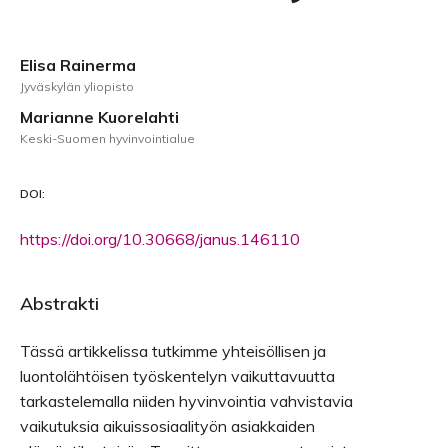
Elisa Rainerma
Jyväskylän yliopisto
Marianne Kuorelahti
Keski-Suomen hyvinvointialue
DOI:
https://doi.org/10.30668/janus.146110
Abstrakti
Tässä artikkelissa tutkimme yhteisöllisen ja
luontolähtöisen työskentelyn vaikuttavuutta
tarkastelemalla niiden hyvinvointia vahvistavia
vaikutuksia aikuissosiaalityön asiakkaiden