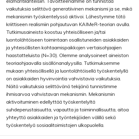
elämäntilanteisiin. Tavoitteenamme on tunnistaa
vaikutuksia selittävä generatiivinen mekanismi ja se, mikä
mekanismin työskentelyssä aktivoi. Lähestymme tätä
kriittiseen realismiin pohjautuvan KAIMeR-teorian avulla.
Tutkimusaineisto koostuu yhteisölliseen ja/tai
luontolähtöiseen toimintaan osallistuneiden asiakkaiden
ja yhteisöllisten kohtaamispaikkojen vertaisohjaajien
haastatteluista (N=30). Olemme analysoineet aineiston
teoriaohjaavalla sisällönanalyysilla. Tutkimuksemme
mukaan yhteisöllisellä ja luontolähtöisellä työskentelyllä
on asiakkaiden hyvinvointia vahvistavia vaikutuksia.
Näitä vaikutuksia selittävänä tekijänä tunnistimme
ihmisarvoa vahvistavan mekanismin. Mekanismin
aktivoituminen edellyttää työskentelyltä
suhdeperustaisuutta, vapautta ja toiminnallisuutta, aitoa
yhteyttä asiakkaiden ja työntekijöiden välillä sekä
työskentelyä sosiaalitoimistojen ulkopuolella.