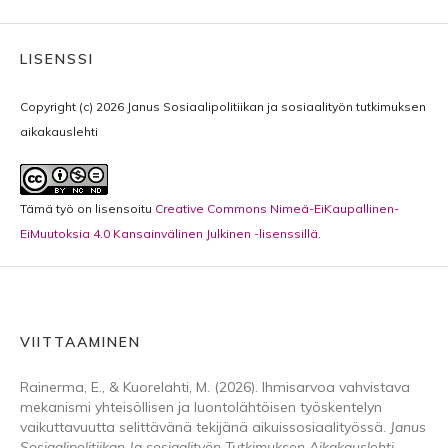
LISENSSI
Copyright (c) 2026 Janus Sosiaalipolitiikan ja sosiaalityön tutkimuksen
aikakauslehti
Tämä työ on lisensoitu
Creative Commons Nimeä-EiKaupallinen-
EiMuutoksia 4.0 Kansainvälinen Julkinen -lisenssillä
.
VIITTAAMINEN
Rainerma, E., & Kuorelahti, M. (2026). Ihmisarvoa vahvistava
mekanismi yhteisöllisen ja luontolähtöisen työskentelyn
vaikuttavuutta selittävänä tekijänä aikuissosiaalityössä.
Janus
Sosiaalipolitiikan Ja sosiaalityön Tutkimuksen Aikakauslehti
,