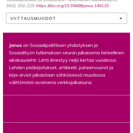
34
(2), 202–229.
https://doi.org/10.30668/janus.146110
VIITTAUSMUODOT
Janus
on Sosiaalipoliittisen yhdistyksen ja
Sosiaalityön tutkimuksen seuran julkaisema tieteellinen
aikakauslehti. Lehti ilmestyy neljä kertaa vuodessa.
Lehden pääkirjoitukset, artikkelit, puheenvuorot ja
kirja-arviot julkaistaan sähköisessä muodossa
välittömästi avoimena verkkojulkaisuna.