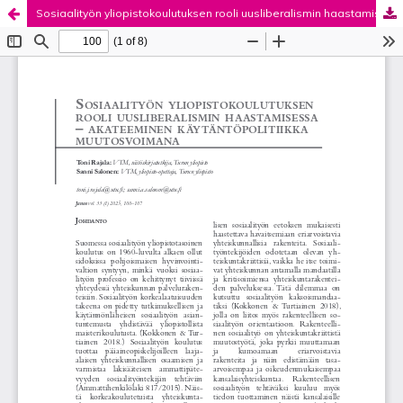
Sosiaalityön yliopistokoulutuksen rooli uusliberalismin haastamisessa - akateeminen käytäntöpolitiikka muutosvoimana
Palvelua ylläpitää
Tieteellisten seurain valtuuskunta
.