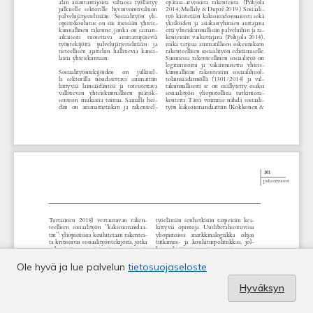
Ole hyvä ja lue palvelun
tietosuojaseloste
Hyväksyn