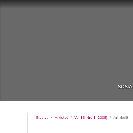
SOSIA
Etusivu
/
Arkistot
/
Vol 16, Nro 1 (2008)
/
Artikkelit