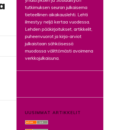
yhdistyksen ja Sosiaalityön
a
tutkimuksen seuran julkaisema
tieteellinen aikakauslehti. Lehti
ilmestyy neljä kertaa vuodessa.
Lehden pääkirjoitukset, artikkelit,
puheenvuorot ja kirja-arviot
julkaistaan sähköisessä
muodossa välittömästi avoimena
verkkojulkaisuna.
UUSIMMAT ARTIKKELIT