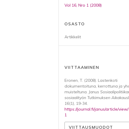
Vol 16, Nro 1 (2008)
OSASTO
Artikkelit
VIITTAAMINEN
Eronen, T. (2008). Lastenkoti
dokumentoituna, kerrottuna ja y
muisteltuna.
Janus Sosiaalipolitiika
sosiaalityön Tutkimuksen Aikakausl
16
(1), 19-34.
https://journal.fi/janus/article/view
1
VIITTAUSMUODOT