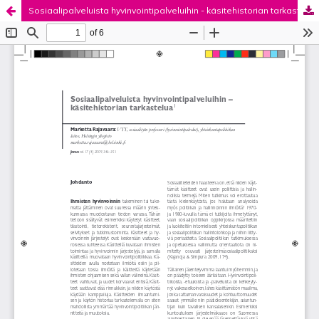
Sosiaalipalveluista hyvinvointipalveluihin - käsitehistorian tarkastelua
Palvelua ylläpitää
Tieteellisten seurain valtuuskunta
.