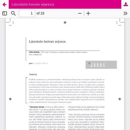
Läsnäolo hoivan arjessa
Palvelua ylläpitää
Tieteellisten seurain valtuuskunta
.