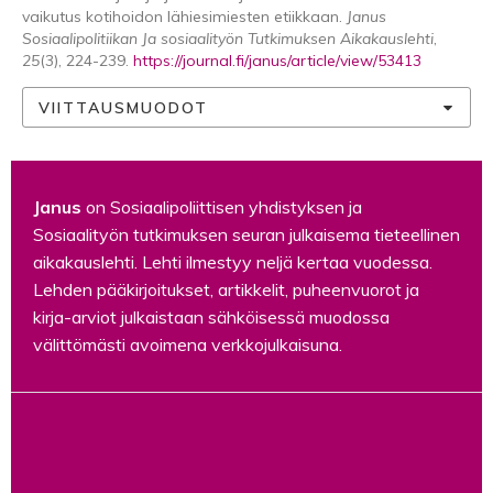
vaikutus kotihoidon lähiesimiesten etiikkaan.
Janus
Sosiaalipolitiikan Ja sosiaalityön Tutkimuksen Aikakauslehti
,
25
(3), 224-239.
https://journal.fi/janus/article/view/53413
VIITTAUSMUODOT
Janus
on Sosiaalipoliittisen yhdistyksen ja
Sosiaalityön tutkimuksen seuran julkaisema tieteellinen
aikakauslehti. Lehti ilmestyy neljä kertaa vuodessa.
Lehden pääkirjoitukset, artikkelit, puheenvuorot ja
kirja-arviot julkaistaan sähköisessä muodossa
välittömästi avoimena verkkojulkaisuna.