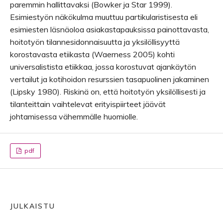
paremmin hallittavaksi (Bowker ja Star 1999).
Esimiestyön näkökulma muuttuu partikularistisesta eli
esimiesten läsnäoloa asiakastapauksissa painottavasta,
hoitotyön tilannesidonnaisuutta ja yksilöllisyyttä
korostavasta etiikasta (Waerness 2005) kohti
universalistista etiikkaa, jossa korostuvat ajankäytön
vertailut ja kotihoidon resurssien tasapuolinen jakaminen
(Lipsky 1980). Riskinä on, että hoitotyön yksilöllisesti ja
tilanteittain vaihtelevat erityispiirteet jäävät
johtamisessa vähemmälle huomiolle.
pdf
JULKAISTU