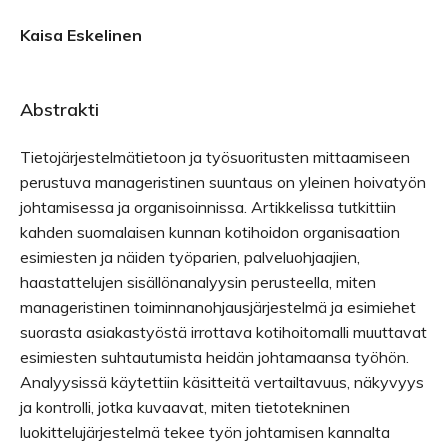
Kaisa Eskelinen
Abstrakti
Tietojärjestelmätietoon ja työsuoritusten mittaamiseen
perustuva manageristinen suuntaus on yleinen hoivatyön
johtamisessa ja organisoinnissa. Artikkelissa tutkittiin
kahden suomalaisen kunnan kotihoidon organisaation
esimiesten ja näiden työparien, palveluohjaajien,
haastattelujen sisällönanalyysin perusteella, miten
manageristinen toiminnanohjausjärjestelmä ja esimiehet
suorasta asiakastyöstä irrottava kotihoitomalli muuttavat
esimiesten suhtautumista heidän johtamaansa työhön.
Analyysissä käytettiin käsitteitä vertailtavuus, näkyvyys
ja kontrolli, jotka kuvaavat, miten tietotekninen
luokittelujärjestelmä tekee työn johtamisen kannalta