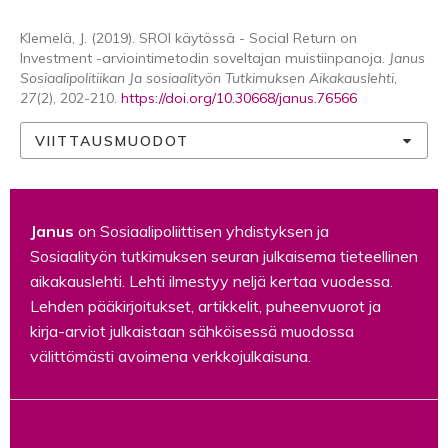
Klemelä, J. (2019). SROI käytössä - Social Return on
Investment -arviointimetodin soveltajan muistiinpanoja.
Janus
Sosiaalipolitiikan Ja sosiaalityön Tutkimuksen Aikakauslehti
,
27
(2), 202-210.
https://doi.org/10.30668/janus.76566
VIITTAUSMUODOT
Janus
on Sosiaalipoliittisen yhdistyksen ja
Sosiaalityön tutkimuksen seuran julkaisema tieteellinen
aikakauslehti. Lehti ilmestyy neljä kertaa vuodessa.
Lehden pääkirjoitukset, artikkelit, puheenvuorot ja
kirja-arviot julkaistaan sähköisessä muodossa
välittömästi avoimena verkkojulkaisuna.