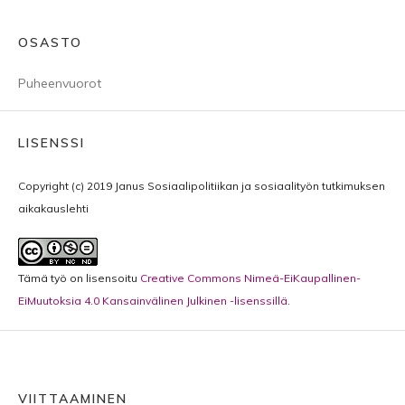
OSASTO
Puheenvuorot
LISENSSI
Copyright (c) 2019 Janus Sosiaalipolitiikan ja sosiaalityön tutkimuksen
aikakauslehti
Tämä työ on lisensoitu
Creative Commons Nimeä-EiKaupallinen-
EiMuutoksia 4.0 Kansainvälinen Julkinen -lisenssillä
.
VIITTAAMINEN