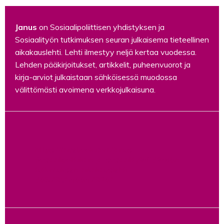
Janus
on Sosiaalipoliittisen yhdistyksen ja
Sosiaalityön tutkimuksen seuran julkaisema tieteellinen
aikakauslehti. Lehti ilmestyy neljä kertaa vuodessa.
Lehden pääkirjoitukset, artikkelit, puheenvuorot ja
kirja-arviot julkaistaan sähköisessä muodossa
välittömästi avoimena verkkojulkaisuna.
https://facebook.com/Janus-
Sosiaalipolitiikan-ja-sosiaality%C3%B6n-
tutkimuksen-aikakauslehti-
368795046647926/