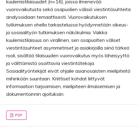
kuulemistilaisuudet (n=16), joissa ilmenevää
vuorovaikutusta sekä osapuolien välisiä viestintäsuhteita
analysoidaan temaattisesti. Vuorovaikutuksen
tutkimuksen ohella tarkastelussa hyödynnetään oikeus-
ja sosiaalityön tutkimuksen näkökulmia. Vaikka
kuulemistilaisuus on virallinen, sen osapuolten väliset
viestintäsuhteet asymmetriset ja asiakirjoilla siinä tärkeä
rooli, sisältää tilaisuuden vuorovaikutus myös läheisyyttä
ja välittämistä osoittavia viestintätekoja.
Sosiaalityöntekijät eivät ohjaile asianosaisten mielipiteitä
mihinkään suuntaan. Kriittiset kohdat liittyvät
informaation tarjoamisen, mielipiteen ilmaisemisen ja
dokumentoinnin ajoituksiin.
PDF