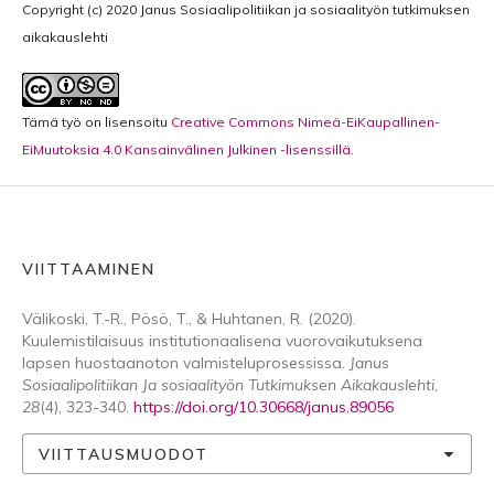
Copyright (c) 2020 Janus Sosiaalipolitiikan ja sosiaalityön tutkimuksen
aikakauslehti
Tämä työ on lisensoitu
Creative Commons Nimeä-EiKaupallinen-
EiMuutoksia 4.0 Kansainvälinen Julkinen -lisenssillä
.
VIITTAAMINEN
Välikoski, T.-R., Pösö, T., & Huhtanen, R. (2020).
Kuulemistilaisuus institutionaalisena vuorovaikutuksena
lapsen huostaanoton valmisteluprosessissa.
Janus
Sosiaalipolitiikan Ja sosiaalityön Tutkimuksen Aikakauslehti
,
28
(4), 323-340.
https://doi.org/10.30668/janus.89056
VIITTAUSMUODOT