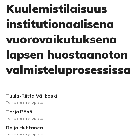
Kuulemistilaisuus
institutionaalisena
vuorovaikutuksena
lapsen huostaanoton
valmisteluprosessissa
Tuula-Riitta Välikoski
Tampereen yliopisto
Tarja Pösö
Tampereen yliopisto
Raija Huhtanen
Tampereen yliopisto