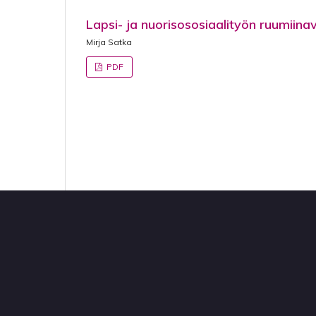
Lapsi- ja nuorisososiaalityön ruumiina
Mirja Satka
PDF