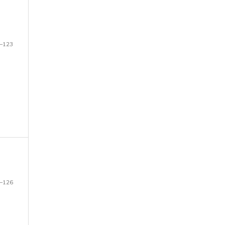
–123
–126