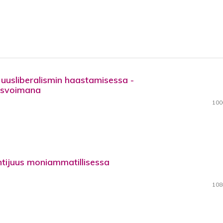
i uusliberalismin haastamisessa -
osvoimana
100
ntijuus moniammatillisessa
108