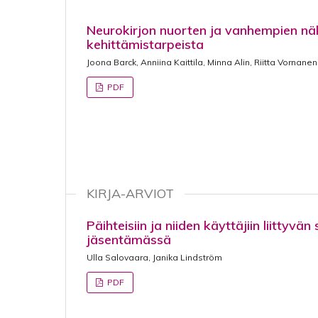
Neurokirjon nuorten ja vanhempien nä
kehittämistarpeista
Joona Barck, Anniina Kaittila, Minna Alin, Riitta Vornanen
PDF
KIRJA-ARVIOT
Päihteisiin ja niiden käyttäjiin liittyv
jäsentämässä
Ulla Salovaara, Janika Lindström
PDF