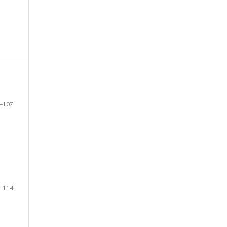
–107
–114