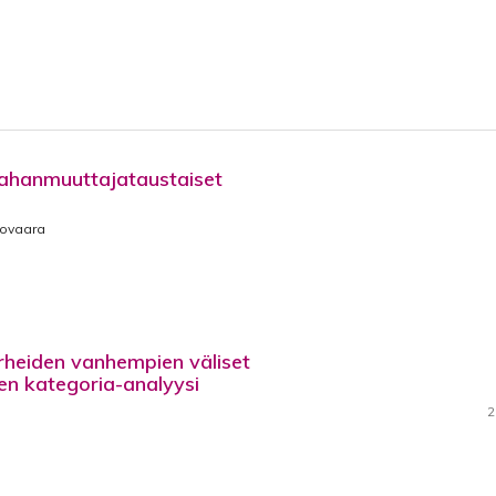
aahanmuuttajataustaiset
tovaara
rheiden vanhempien väliset
ien kategoria-analyysi
2