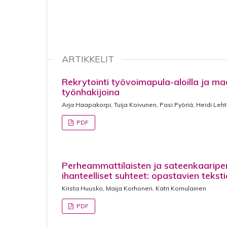
ARTIKKELIT
Rekrytointi työvoimapula-aloilla ja m
työnhakijoina
Arja Haapakorpi, Tuija Koivunen, Pasi Pyöriä, Heidi Leh
PDF
Perheammattilaisten ja sateenkaaripe
ihanteelliset suhteet: opastavien tekst
Krista Huusko, Maija Korhonen, Katri Komulainen
PDF