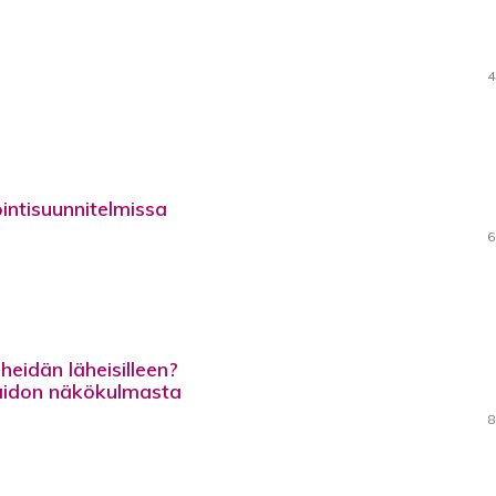
4
ointisuunnitelmissa
6
heidän läheisilleen?
taidon näkökulmasta
8