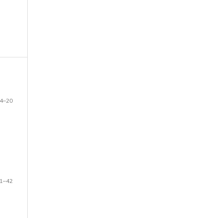
4–20
1–42