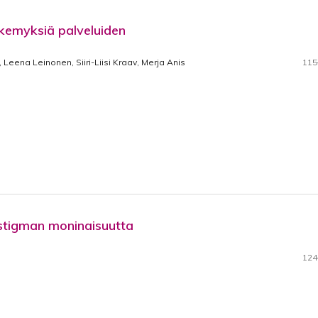
kemyksiä palveluiden
, Leena Leinonen, Siiri-Liisi Kraav, Merja Anis
115
än stigman moninaisuutta
124