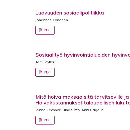
Luovuuden sosiaalipolitiikka
Johannes Kananen
PDF
Sosiaalityö hyvinvointialueiden hyvinv
Terhi Myller
PDF
Mitä hoiva maksaa sitä tarvitseville ja 
Hoivakustannukset taloudellisen luku
Minna Zechner, Tiina Sihto, Anni Hagelin
PDF