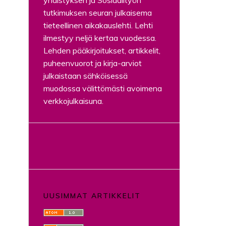
yhdistyksen ja Sosiaalityön
tutkimuksen seuran julkaisema
tieteellinen aikakauslehti. Lehti
ilmestyy neljä kertaa vuodessa.
Lehden pääkirjoitukset, artikkelit,
puheenvuorot ja kirja-arviot
julkaistaan sähköisessä
muodossa välittömästi avoimena
verkkojulkaisuna.
UUSIMMAT ARTIKKELIT