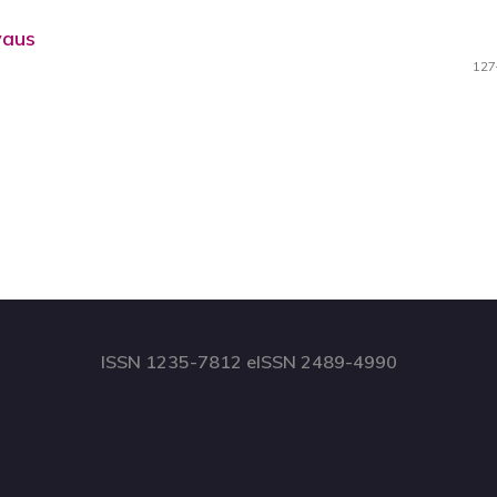
vaus
127
ISSN 1235-7812 eISSN 2489-4990