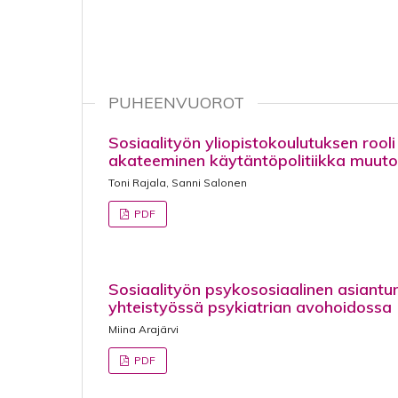
PUHEENVUOROT
Sosiaalityön yliopistokoulutuksen rool
akateeminen käytäntöpolitiikka muut
Toni Rajala, Sanni Salonen
PDF
Sosiaalityön psykososiaalinen asiantu
yhteistyössä psykiatrian avohoidossa
Miina Arajärvi
PDF