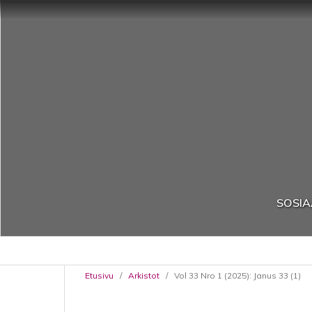
SOSIA
Etusivu
/
Arkistot
/
Vol 33 Nro 1 (2025): Janus 33 (1)