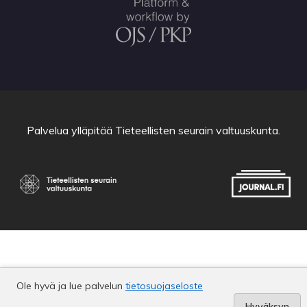
Palvelua ylläpitää
Tieteellisten seurain valtuuskunta
.
Ole hyvä ja lue palvelun
tietosuojaseloste
Hyväksyn