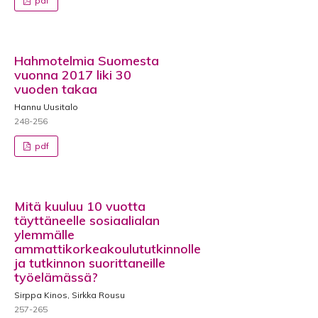
pdf
Hahmotelmia Suomesta
vuonna 2017 liki 30
vuoden takaa
Hannu Uusitalo
248-256
pdf
Mitä kuuluu 10 vuotta
täyttäneelle sosiaalialan
ylemmälle
ammattikorkeakoulututkinnolle
ja tutkinnon suorittaneille
työelämässä?
Sirppa Kinos, Sirkka Rousu
257-265