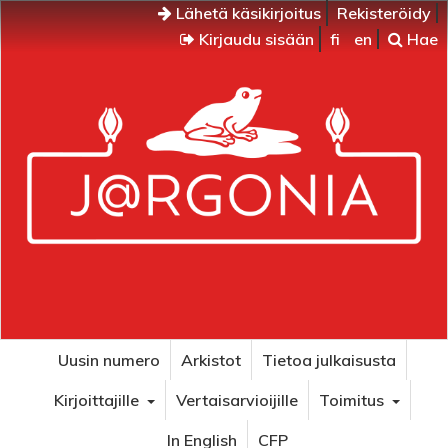
Lähetä käsikirjoitus
Rekisteröidy
Kirjaudu sisään
fi
en
Hae
Uusin numero
Arkistot
Tietoa julkaisusta
Kirjoittajille
Vertaisarvioijille
Toimitus
In English
CFP