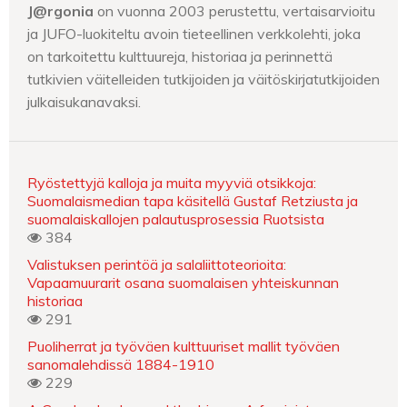
J@rgonia
on vuonna 2003 perustettu, vertaisarvioitu
ja JUFO-luokiteltu avoin tieteellinen verkkolehti, joka
on tarkoitettu kulttuureja, historiaa ja perinnettä
tutkivien väitelleiden tutkijoiden ja väitöskirjatutkijoiden
julkaisukanavaksi.
Ryöstettyjä kalloja ja muita myyviä otsikkoja:
Suomalaismedian tapa käsitellä Gustaf Retziusta ja
suomalaiskallojen palautusprosessia Ruotsista
384
Valistuksen perintöä ja salaliittoteorioita:
Vapaamuurarit osana suomalaisen yhteiskunnan
historiaa
291
Puoliherrat ja työväen kulttuuriset mallit työväen
sanomalehdissä 1884-1910
229