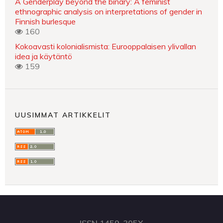
A Genderplay beyond the binary: A feminist
ethnographic analysis on interpretations of gender in
Finnish burlesque
160
Kokoavasti kolonialismista: Eurooppalaisen ylivallan
idea ja käytäntö
159
UUSIMMAT ARTIKKELIT
ISSN 1459-305X