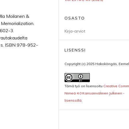
Ulla Moilanen &
OSASTO
 Memorialization.
-602-3.
Kirja-arviot
srautakaudelta
7 s. ISBN 978-952-
LISENSSI
Copyright (c) 2025 Hakoköngäs, Eemel
Tämä työ on lisensoitu
Creative Com
Nimeä 4.0 Kansainvälinen Julkinen -
lisenssillä
.