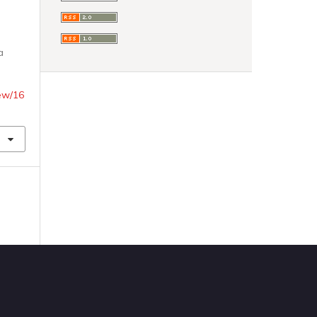
a
,
iew/16