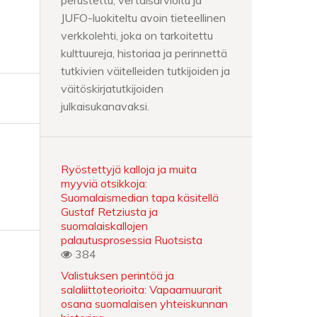
perustettu, vertaisarvioitu ja
JUFO-luokiteltu avoin tieteellinen
verkkolehti, joka on tarkoitettu
kulttuureja, historiaa ja perinnettä
tutkivien väitelleiden tutkijoiden ja
väitöskirjatutkijoiden
julkaisukanavaksi.
Ryöstettyjä kalloja ja muita
myyviä otsikkoja:
Suomalaismedian tapa käsitellä
Gustaf Retziusta ja
suomalaiskallojen
palautusprosessia Ruotsista
384
Valistuksen perintöä ja
salaliittoteorioita: Vapaamuurarit
osana suomalaisen yhteiskunnan