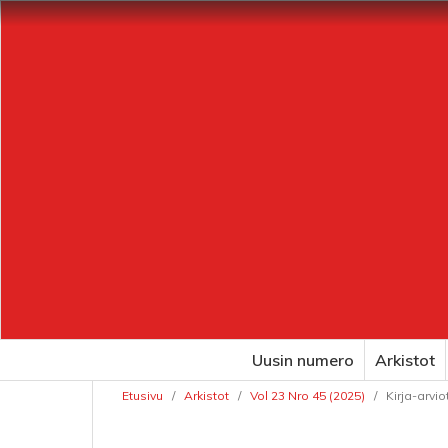
Uusin numero
Arkistot
Etusivu
/
Arkistot
/
Vol 23 Nro 45 (2025)
/
Kirja-arvio