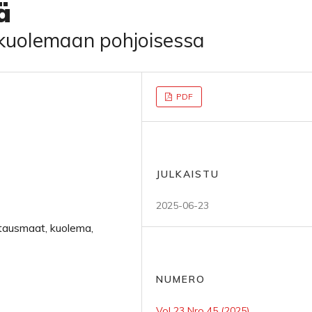
ä
 kuolemaan pohjoisessa
PDF
JULKAISTU
2025-06-23
utausmaat, kuolema,
NUMERO
Vol 23 Nro 45 (2025)