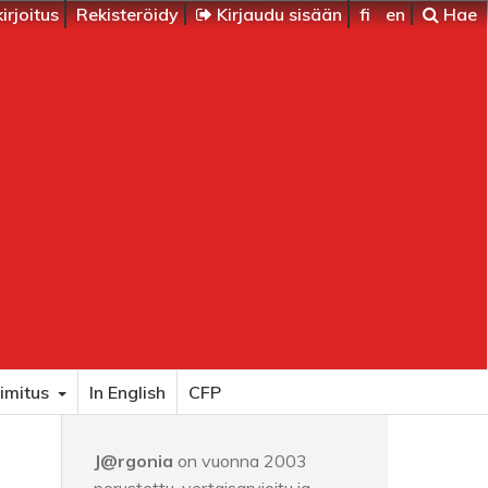
irjoitus
Rekisteröidy
Kirjaudu sisään
fi
en
Hae
imitus
In English
CFP
J@rgonia
on vuonna 2003