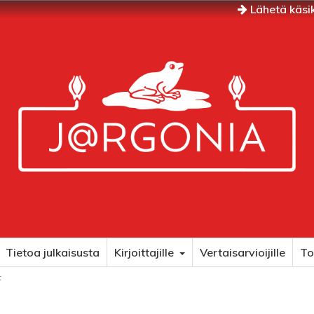
Lähetä käsik
Tietoa julkaisusta
Kirjoittajille
Vertaisarvioijille
To
t