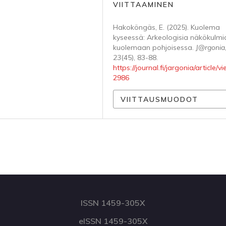
VIITTAAMINEN
Hakoköngäs, E. (2025). Kuolema
kyseessä: Arkeologisia näkökulmi
kuolemaan pohjoisessa.
J@rgonia
23
(45), 83-88.
https://journal.fi/jargonia/article/v
2986
VIITTAUSMUODOT
ISSN 1459-305X
eISSN 1459-305X