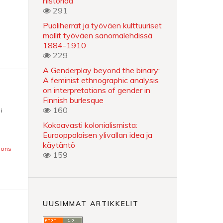
historiaa
291
Puoliherrat ja työväen kulttuuriset
mallit työväen sanomalehdissä
1884-1910
229
A Genderplay beyond the binary:
A feminist ethnographic analysis
on interpretations of gender in
Finnish burlesque
160
i
Kokoavasti kolonialismista:
Eurooppalaisen ylivallan idea ja
käytäntö
mons
159
UUSIMMAT ARTIKKELIT