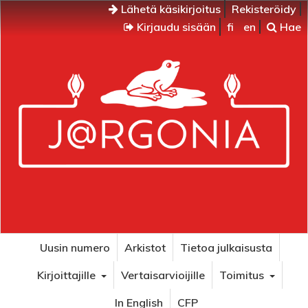
Lähetä käsikirjoitus
Rekisteröidy
Kirjaudu sisään
fi
en
Hae
Uusin numero
Arkistot
Tietoa julkaisusta
Kirjoittajille
Vertaisarvioijille
Toimitus
In English
CFP