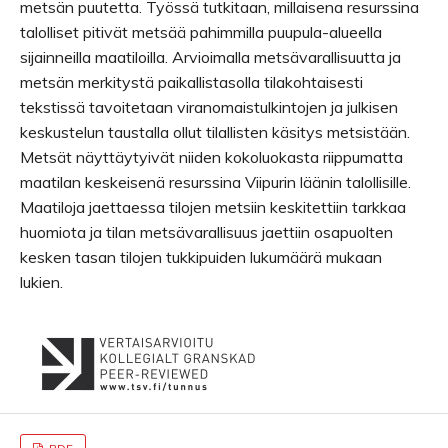
metsän puutetta. Työssä tutkitaan, millaisena resurssina
talolliset pitivät metsää pahimmilla puupula-alueella
sijainneilla maatiloilla. Arvioimalla metsävarallisuutta ja
metsän merkitystä paikallistasolla tilakohtaisesti
tekstissä tavoitetaan viranomaistulkintojen ja julkisen
keskustelun taustalla ollut tilallisten käsitys metsistään.
Metsät näyttäytyivät niiden kokoluokasta riippumatta
maatilan keskeisenä resurssina Viipurin läänin talollisille.
Maatiloja jaettaessa tilojen metsiin keskitettiin tarkkaa
huomiota ja tilan metsävarallisuus jaettiin osapuolten
kesken tasan tilojen tukkipuiden lukumäärä mukaan
lukien.