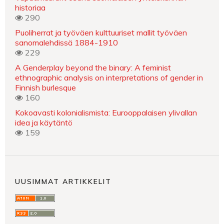
historiaa
290
Puoliherrat ja työväen kulttuuriset mallit työväen
sanomalehdissä 1884-1910
229
A Genderplay beyond the binary: A feminist
ethnographic analysis on interpretations of gender in
Finnish burlesque
160
Kokoavasti kolonialismista: Eurooppalaisen ylivallan
idea ja käytäntö
159
UUSIMMAT ARTIKKELIT