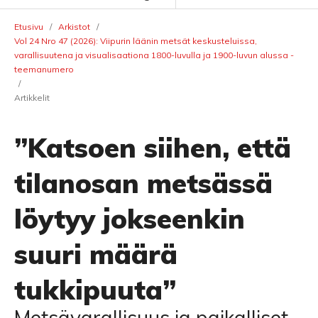
Etusivu
/
Arkistot
/
Vol 24 Nro 47 (2026): Viipurin läänin metsät keskusteluissa,
varallisuutena ja visualisaationa 1800-luvulla ja 1900-luvun alussa -
teemanumero
/
Artikkelit
”Katsoen siihen, että
tilanosan metsässä
löytyy jokseenkin
suuri määrä
tukkipuuta”
Metsävarallisuus ja paikalliset