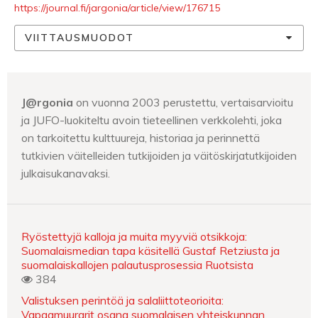
https://journal.fi/jargonia/article/view/176715
VIITTAUSMUODOT
J@rgonia
on vuonna 2003 perustettu, vertaisarvioitu
ja JUFO-luokiteltu avoin tieteellinen verkkolehti, joka
on tarkoitettu kulttuureja, historiaa ja perinnettä
tutkivien väitelleiden tutkijoiden ja väitöskirjatutkijoiden
julkaisukanavaksi.
Ryöstettyjä kalloja ja muita myyviä otsikkoja:
Suomalaismedian tapa käsitellä Gustaf Retziusta ja
suomalaiskallojen palautusprosessia Ruotsista
384
Valistuksen perintöä ja salaliittoteorioita:
Vapaamuurarit osana suomalaisen yhteiskunnan