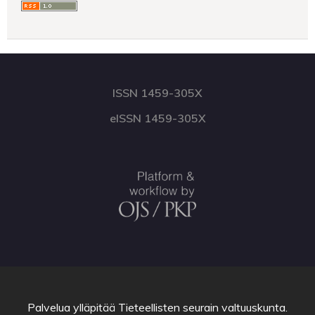
ISSN 1459-305X
eISSN 1459-305X
Palvelua ylläpitää
Tieteellisten seurain valtuuskunta
.