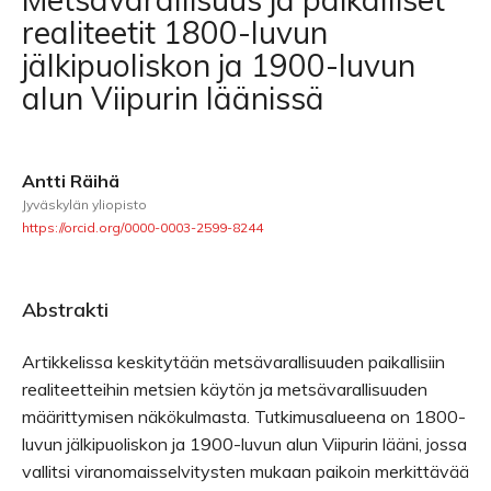
realiteetit 1800-luvun
jälkipuoliskon ja 1900-luvun
alun Viipurin läänissä
Antti Räihä
Jyväskylän yliopisto
https://orcid.org/0000-0003-2599-8244
Abstrakti
Artikkelissa keskitytään metsävarallisuuden paikallisiin
realiteetteihin metsien käytön ja metsävarallisuuden
määrittymisen näkökulmasta. Tutkimusalueena on 1800-
luvun jälkipuoliskon ja 1900-luvun alun Viipurin lääni, jossa
vallitsi viranomaisselvitysten mukaan paikoin merkittävää