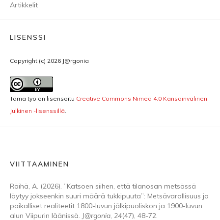
Artikkelit
LISENSSI
Copyright (c) 2026 J@rgonia
Tämä työ on lisensoitu
Creative Commons Nimeä 4.0 Kansainvälinen
Julkinen -lisenssillä
.
VIITTAAMINEN
Räihä, A. (2026). ”Katsoen siihen, että tilanosan metsässä
löytyy jokseenkin suuri määrä tukkipuuta”: Metsävarallisuus ja
paikalliset realiteetit 1800-luvun jälkipuoliskon ja 1900-luvun
alun Viipurin läänissä.
J@rgonia
,
24
(47), 48-72.