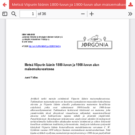
Metsä Viipurin läänin 1800-luvun ja 1900-luvun alun maisemakuvastossa
Palvelua ylläpitää
Tieteellisten seurain valtuuskunta
.