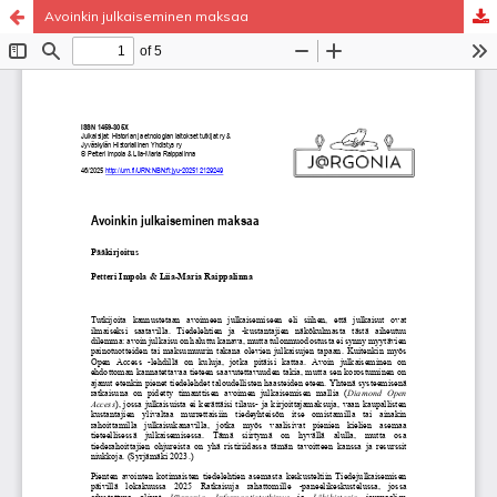
Avoinkin julkaiseminen maksaa
Palvelua ylläpitää
Tieteellisten seurain valtuuskunta
.