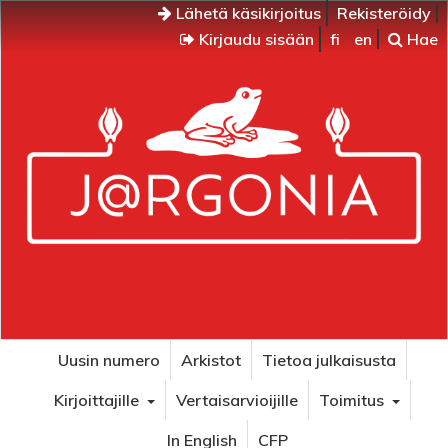
Lähetä käsikirjoitus
Rekisteröidy
Kirjaudu sisään
fi
en
Hae
Uusin numero
Arkistot
Tietoa julkaisusta
Kirjoittajille
Vertaisarvioijille
Toimitus
In English
CFP