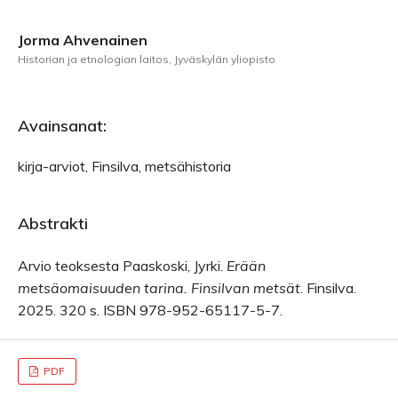
Jorma Ahvenainen
Historian ja etnologian laitos, Jyväskylän yliopisto
Avainsanat:
kirja-arviot, Finsilva, metsähistoria
Abstrakti
Arvio teoksesta Paaskoski, Jyrki.
Erään
metsäomaisuuden tarina. Finsilvan metsät
. Finsilva.
2025. 320 s. ISBN 978-952-65117-5-7.
PDF