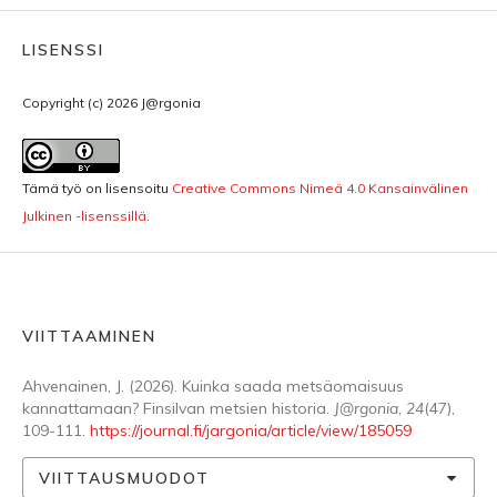
LISENSSI
Copyright (c) 2026 J@rgonia
Tämä työ on lisensoitu
Creative Commons Nimeä 4.0 Kansainvälinen
Julkinen -lisenssillä
.
VIITTAAMINEN
Ahvenainen, J. (2026). Kuinka saada metsäomaisuus
kannattamaan? Finsilvan metsien historia.
J@rgonia
,
24
(47),
109-111.
https://journal.fi/jargonia/article/view/185059
VIITTAUSMUODOT