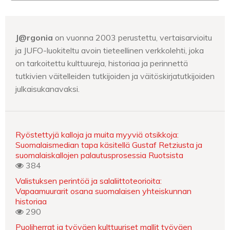
J@rgonia
on vuonna 2003 perustettu, vertaisarvioitu
ja JUFO-luokiteltu avoin tieteellinen verkkolehti, joka
on tarkoitettu kulttuureja, historiaa ja perinnettä
tutkivien väitelleiden tutkijoiden ja väitöskirjatutkijoiden
julkaisukanavaksi.
Ryöstettyjä kalloja ja muita myyviä otsikkoja:
Suomalaismedian tapa käsitellä Gustaf Retziusta ja
suomalaiskallojen palautusprosessia Ruotsista
384
Valistuksen perintöä ja salaliittoteorioita:
Vapaamuurarit osana suomalaisen yhteiskunnan
historiaa
290
Puoliherrat ja työväen kulttuuriset mallit työväen