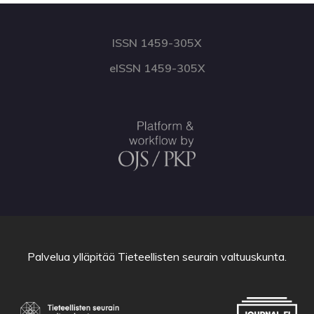
ISSN 1459-305X
eISSN 1459-305X
Palvelua ylläpitää
Tieteellisten seurain valtuuskunta
.