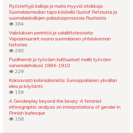
Ryöstettyjä kalloja ja muita myyviä otsikkoja:
Suomalaismedian tapa käsitellä Gustaf Retziusta ja
suomalaiskallojen palautusprosessia Ruotsista
384
Valistuksen perintöä ja salaliittoteorioita:
Vapaamuurarit osana suomalaisen yhteiskunnan
historiaa
290
Puoliherrat ja työväen kulttuuriset mallit työväen
sanomalehdissä 1884-1910
229
Kokoavasti kolonialismista: Eurooppalaisen ylivallan
idea ja käytäntö
159
A Genderplay beyond the binary: A feminist
ethnographic analysis on interpretations of gender in
Finnish burlesque
158