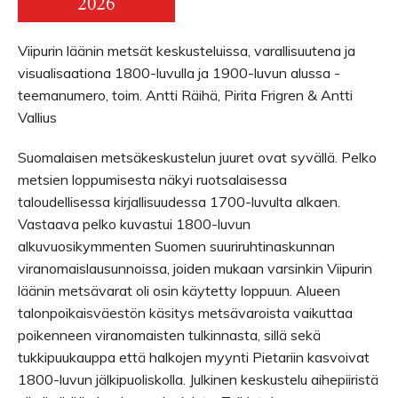
Viipurin läänin metsät keskusteluissa, varallisuutena ja
visualisaationa 1800-luvulla ja 1900-luvun alussa -
teemanumero, toim. Antti Räihä, Pirita Frigren & Antti
Vallius
Suomalaisen metsäkeskustelun juuret ovat syvällä. Pelko
metsien loppumisesta näkyi ruotsalaisessa
taloudellisessa kirjallisuudessa 1700-luvulta alkaen.
Vastaava pelko kuvastui 1800-luvun
alkuvuosikymmenten Suomen suuriruhtinaskunnan
viranomaislausunnoissa, joiden mukaan varsinkin Viipurin
läänin metsävarat oli osin käytetty loppuun. Alueen
talonpoikaisväestön käsitys metsävaroista vaikuttaa
poikenneen viranomaisten tulkinnasta, sillä sekä
tukkipuukauppa että halkojen myynti Pietariin kasvoivat
1800-luvun jälkipuoliskolla. Julkinen keskustelu aihepiiristä