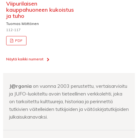
Viipurilaisen
kauppahuoneen kukoistus
ja tuho
Tuomas Möttönen
112-117
PDF
Näytä kaikki numerot
J@rgonia
on vuonna 2003 perustettu, vertaisarvioitu
ja JUFO-luokiteltu avoin tieteellinen verkkolehti, joka
on tarkoitettu kulttuureja, historiaa ja perinnettä
tutkivien väitelleiden tutkijoiden ja väitöskirjatutkijoiden
julkaisukanavaksi.