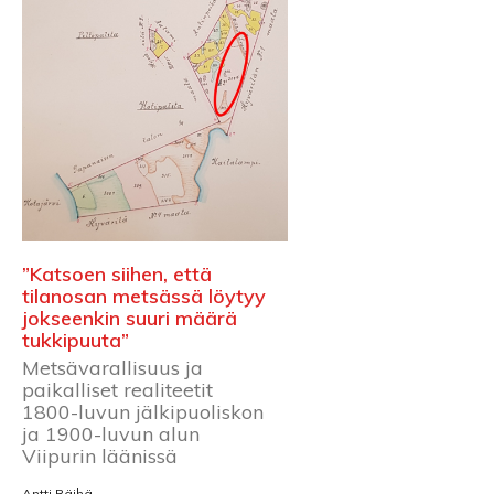
”Katsoen siihen, että
tilanosan metsässä löytyy
jokseenkin suuri määrä
tukkipuuta”
Metsävarallisuus ja
paikalliset realiteetit
1800-luvun jälkipuoliskon
ja 1900-luvun alun
Viipurin läänissä
Antti Räihä