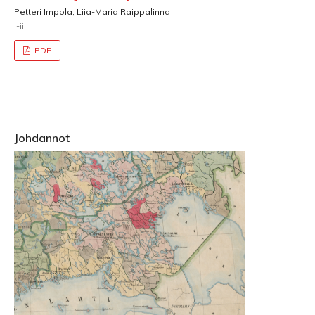
Petteri Impola, Liia-Maria Raippalinna
i-ii
PDF
Johdannot