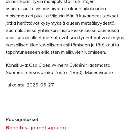
oli niin ikään hyvin monipolvista. Tulkintojen
ristiriitaisuutta visualisoivat niin ikään aikakauden
maisemaa eri puolilta Viipurin lääniä kuvanneet teokset,
jotka herättävät kysymyksiä alueen metsäisyydestä.
Suomalaisessa yhteiskunnassa keskeisessä asemassa
vuosisatoja olleet metsät ovat sisältyneet vahvasti myös
kansallisen tilan kuvalliseen esittämiseen ja tätä kautta
tapahtuneeseen erilaisten mielikuvien luomiseen.
Kansikuva: Osa Claes Wilhelm Gyldénin laatimasta
Suomen metsävarakartasta
(1850). Museovirasto.
Julkaistu:
2026-05-27
Pääkirjoitukset
Rahoitus- ja metsäpulaa