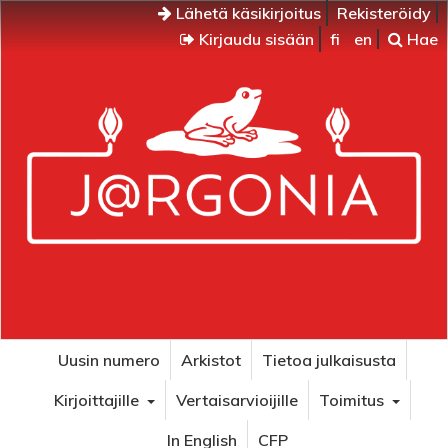
Lähetä käsikirjoitus
Rekisteröidy
Kirjaudu sisään
fi
en
Hae
Uusin numero
Arkistot
Tietoa julkaisusta
Kirjoittajille
Vertaisarvioijille
Toimitus
In English
CFP