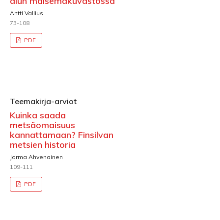
alun maisemakuvastossa
Antti Vallius
73-108
PDF
Teemakirja-arviot
Kuinka saada
metsäomaisuus
kannattamaan? Finsilvan
metsien historia
Jorma Ahvenainen
109-111
PDF