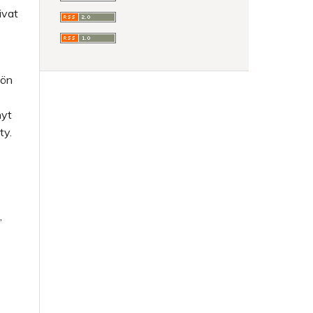
ivat
nön
nyt
ty.
,