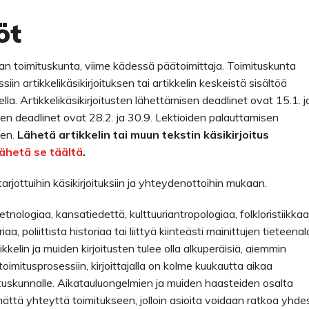
öt
 toimituskunta, viime kädessä päätoimittaja. Toimituskunta
in artikkelikäsikirjoituksen tai artikkelin keskeistä sisältöä
. Artikkelikäsikirjoitusten lähettämisen deadlinet ovat 15.1. j
iden deadlinet ovat 28.2. ja 30.9. Lektioiden palauttamisen
een.
Lähetä artikkelin tai muun tekstin käsikirjoitus
lähetä se täältä
.
le tarjottuihin käsikirjoituksiin ja yhteydenottoihin mukaan.
etnologiaa, kansatiedettä, kulttuuriantropologiaa, folkloristiikkaa
iaa, poliittista historiaa tai liittyä kiinteästi mainittujen tieteena
kkelin ja muiden kirjoitusten tulee olla alkuperäisiä, aiemmin
oimitusprosessiin, kirjoittajalla on kolme kuukautta aikaa
mituskunnalle. Aikatauluongelmien ja muiden haasteiden osalta
pymättä yhteyttä toimitukseen, jolloin asioita voidaan ratkoa yhde