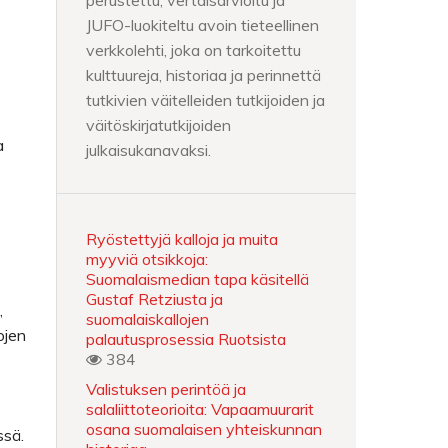
perustettu, vertaisarvioitu ja
JUFO-luokiteltu avoin tieteellinen
verkkolehti, joka on tarkoitettu
kulttuureja, historiaa ja perinnettä
tutkivien väitelleiden tutkijoiden ja
väitöskirjatutkijoiden
a
julkaisukanavaksi.
Ryöstettyjä kalloja ja muita
myyviä otsikkoja:
Suomalaismedian tapa käsitellä
Gustaf Retziusta ja
,
suomalaiskallojen
lojen
palautusprosessia Ruotsista
384
Valistuksen perintöä ja
salaliittoteorioita: Vapaamuurarit
osana suomalaisen yhteiskunnan
ssä.