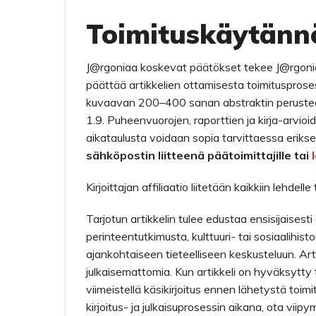
Toimituskäytänn
J@rgoniaa koskevat päätökset tekee J@rgonian
päättää artikkelien ottamisesta toimitusprosessi
kuvaavan 200–400 sanan abstraktin perusteella
1.9. Puheenvuorojen, raporttien ja kirja-arvio
aikataulusta voidaan sopia tarvittaessa eriks
sähköpostin liitteenä päätoimittajille tai
Kirjoittajan affiliaatio liitetään kaikkiin lehdel
Tarjotun artikkelin tulee edustaa ensisijaisesti 
perinteentutkimusta, kulttuuri- tai sosiaalihistor
ajankohtaiseen tieteelliseen keskusteluun. Arti
julkaisemattomia. Kun artikkeli on hyväksytty t
viimeistellä käsikirjoitus ennen lähetystä toi
kirjoitus- ja julkaisuprosessin aikana, ota vii