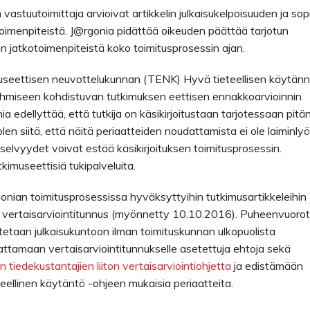
vastuutoimittaja arvioivat artikkelin julkaisukelpoisuuden ja sop
kotoimenpiteistä. J@rgonia pidättää oikeuden päättää tarjotun
ten jatkotoimenpiteistä koko toimitusprosessin ajan.
useettisen neuvottelukunnan (TENK) Hyvä tieteellisen käytän
 Ihmiseen kohdistuvan tutkimuksen eettisen ennakkoarvioinnin
a edellyttää, että tutkija on käsikirjoitustaan tarjotessaan pitä
n siitä, että näitä periaatteiden noudattamista ei ole laiminlyö
selvyydet voivat estää käsikirjoituksen toimitusprosessin.
kimuseettisiä tukipalveluita.
rgonian toimitusprosessissa hyväksyttyihin tutkimusartikkeleihin
n vertaisarviointitunnus (myönnetty 10.10.2016). Puheenvuorot
imitetaan julkaisukuntoon ilman toimituskunnan ulkopuolista
dattamaan vertaisarviointitunnukselle asetettuja ehtoja sekä
tiedekustantajien liiton vertaisarviointiohjetta
ja edistämään
ellinen käytäntö -ohjeen mukaisia periaatteita.