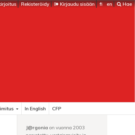
irjoitus
Rekisteröidy
Kirjaudu sisään
fi
en
Hae
imitus
In English
CFP
J@rgonia
on vuonna 2003