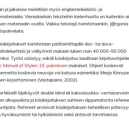
n ja julkaisee mielellään myös englanninkielistä- ja
teriaalia. Vieraskielisiin teksteihin kielenhuolto on kuitenkin a
sen materiaalin osalta. Vaikka tekstejä toimitetaankin, J@rgonia 
topalveluita.
äsikirjoitukset toimitetaan päätoimittajalle doc- tai docx-
 lähdeluettelo ja välilyönnit mukaan lukien noin 40 000–50 000
si. Työtä säästyy, mikäli käsikirjoitus laaditaan kirjoitusohjeid
o Manual of Stylen 16. painoksen
mukaiset. Ohjeet koskevat
a rakennetta koskevia neuvoja voi katsoa esimerkiksi Merja Kinnuse
nen kirjoittaminen
(Vastapaino, 2002).
tikkelit läpikäyvät double blind eli kaksoissokko ‑vertaisarvioin
 ulkopuolista ja käsikirjoituksen suhteen riippumatonta referee
ntuntijoita. Refereet arvioivat käsikirjoituksen tieteellisen pätevy
lin hyväksymistä tai hylkäämistä sekä antavat tarvittaessa