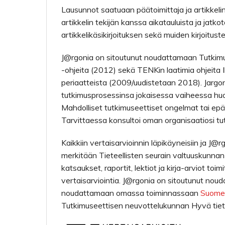
Lausunnot saatuaan päätoimittaja ja artikkelin 
artikkelin tekijän kanssa aikatauluista ja jat
artikkelikäsikirjoituksen sekä muiden kirjoitus
J@rgonia on sitoutunut noudattamaan Tutkim
-ohjeita (2012) sekä TENKin laatimia ohjeita
periaatteista (2009/uudistetaan 2018). Jargoni
tutkimusprosessinsa jokaisessa vaiheessa huole
Mahdolliset tutkimuseettiset ongelmat tai epä
Tarvittaessa konsultoi oman organisaatiosi tut
Kaikkiin vertaisarvioinnin läpikäyneisiin ja J@
merkitään Tieteellisten seurain valtuuskunna
katsaukset, raportit, lektiot ja kirja-arviot to
vertaisarviointia. J@rgonia on sitoutunut nou
noudattamaan omassa toiminnassaan
Suomen 
Tutkimuseettisen neuvottelukunnan Hyvä tiete