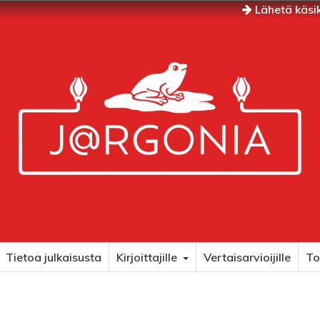
Lähetä käsik
Tietoa julkaisusta
Kirjoittajille
Vertaisarvioijille
To