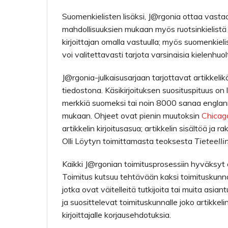
Suomenkielisten lisäksi, J@rgonia ottaa vastaa
mahdollisuuksien mukaan myös ruotsinkielistä ma
kirjoittajan omalla vastuulla; myös suomenkieli
voi valitettavasti tarjota varsinaisia kielenhuol
J@rgonia-julkaisusarjaan tarjottavat artikkelik
tiedostona. Käsikirjoituksen suosituspituus on
merkkiä suomeksi tai noin 8000 sanaa englannik
mukaan. Ohjeet ovat pienin muutoksin
Chicag
artikkelin kirjoitusasua; artikkelin sisältöä j
Olli Löytyn toimittamasta teoksesta
Tieteelli
Kaikki J@rgonian toimitusprosessiin hyväksyt ar
Toimitus kutsuu tehtävään kaksi toimituskunnan
jotka ovat väitelleitä tutkijoita tai muita asia
ja suosittelevat toimituskunnalle joko artikke
kirjoittajalle korjausehdotuksia.