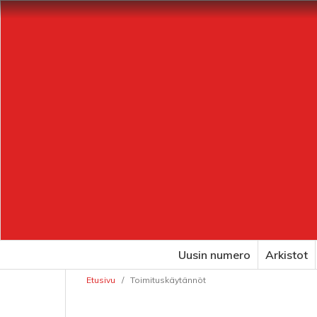
Uusin numero
Arkistot
Etusivu
/
Toimituskäytännöt