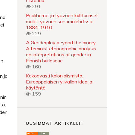
historiaa
291
Puoliherrat ja työväen kulttuuriset
ina
mallit työväen sanomalehdissä
ei
1884-1910
229
A Genderplay beyond the binary:
A feminist ethnographic analysis
on interpretations of gender in
Finnish burlesque
en
160
Kokoavasti kolonialismista:
n ja
Eurooppalaisen ylivallan idea ja
käytäntö
159
nin.
tä,
yden
UUSIMMAT ARTIKKELIT