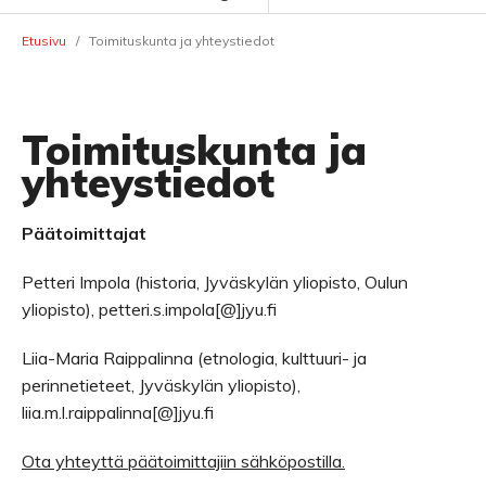
Etusivu
/
Toimituskunta ja yhteystiedot
Toimituskunta ja
yhteystiedot
Päätoimittajat
Petteri Impola (historia, Jyväskylän yliopisto, Oulun
yliopisto), petteri.s.impola[@]jyu.fi
Liia-Maria Raippalinna (etnologia, kulttuuri- ja
perinnetieteet, Jyväskylän yliopisto),
liia.m.l.raippalinna[@]jyu.fi
Ota yhteyttä päätoimittajiin sähköpostilla.