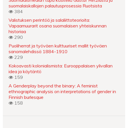
Suomalaismedian tapa käsitellä Gustaf Retziusta ja
suomalaiskallojen palautusprosessia Ruotsista
384
Valistuksen perintöä ja salaliittoteorioita:
Vapaamuurarit osana suomalaisen yhteiskunnan
historiaa
290
Puoliherrat ja työväen kulttuuriset mallit työväen
sanomalehdissä 1884-1910
229
Kokoavasti kolonialismista: Eurooppalaisen ylivallan
idea ja käytäntö
159
A Genderplay beyond the binary: A feminist
ethnographic analysis on interpretations of gender in
Finnish burlesque
158