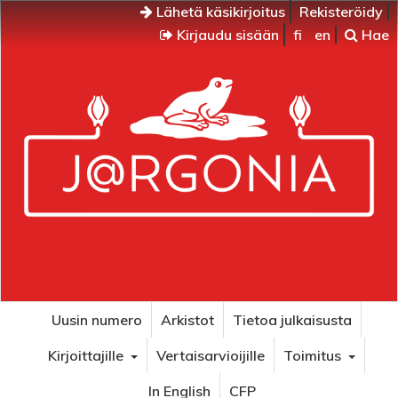
Lähetä käsikirjoitus
Rekisteröidy
Kirjaudu sisään
fi
en
Hae
Uusin numero
Arkistot
Tietoa julkaisusta
Kirjoittajille
Vertaisarvioijille
Toimitus
In English
CFP