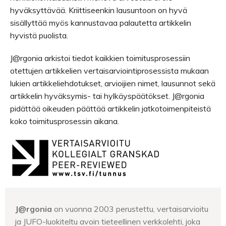
hyväksyttävää. Kriittiseenkin lausuntoon on hyvä
sisällyttää myös kannustavaa palautetta artikkelin
hyvistä puolista.
J@rgonia arkistoi tiedot kaikkien toimitusprosessiin
otettujen artikkelien vertaisarviointiprosessista mukaan
lukien artikkeliehdotukset, arvioijien nimet, lausunnot sekä
artikkelin hyväksymis- tai hylkäyspäätökset. J@rgonia
pidättää oikeuden päättää artikkelin jatkotoimenpiteistä
koko toimitusprosessin aikana.
J@rgonia
on vuonna 2003 perustettu, vertaisarvioitu
ja JUFO-luokiteltu avoin tieteellinen verkkolehti, joka