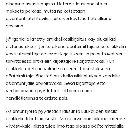
aihepiirin asiantuntijoita. Referee-lausunnoista ei
makseta palkkaa, mutta ne katsotaan
asiantuntijatehtäviksi, joita voi käyttää tieteellisinä
ansioina.
J@rgonialle lähetty artikkelikäsikirjoitus käy aluksi läpi
esitarkistuksen, jonka aikana päätoimittaja sekä artikkelin
vastuutoimittaja arvioivat kirjoituksen, ja palauttavat sen
tarvittaessa artikkelin kirjoittajalle korjattavaksi. Kun
artikkeli todetaan valmiiksi referee-tarkastukseen,
päätoimittaja lähettää artikkelikäsikirjoituksen kahdelle
asiantuntijalle arvioitavaksi. Sekä kirjoittajia että
vertaisarvioijia pyydetään jättämään omat
henkilötietonsa tekstistä pois.
Asiantuntijoilta pyydetään lausunto kuukauden sisällä
artikkelin lähettämisestä. Mikäli arvioinnin aikana ilmenee
viivästyksiä, niistä tulee ilmoittaa ajoissa päätoimittajalle.