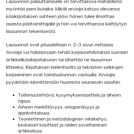
Lausunnon palauttamiselle on tarvittaessa mahdollista
myöntää pieni lisäaika. Mikäli arvioija katsoo olevansa
käsikirjoituksen suhteen jäävi, hänen tulee ilmoittaa
asiasta päätoimittajalle ja hän voi tarvittaessa kieltäytyä
lausunnon tekemisestä.
Lausunnot ovat pituudeltaan n. 2–3 sivun mittaisia.
Arvioija voi halutessaan tehdä korjausehdotuksia suoraan
artikkelikäsikirjoitukseen tai lähettää ne lausunnon
liitteeksi. Kirjoituksen kielenhuolto ja teknisten seikkojen
korjaaminen ovat toimituskunnan vastuulla. Arvioijia
pyydetään kiinnittämään huomiota seuraaviin asioihin:
Tutkimustehtävä, kysymyksenasettelu ja aiheen
rajaus
Aiheen merkittävyys, omaperäisyys ja
ajankohtaisuus
Teoreettinen ja metodologinen viitekehys,
keskeiset käsitteet ja niiden soveltaminen
artikkelissa