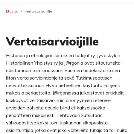
Etusivu
/
Vertaisarvioijille
Vertaisarvioijille
Historian ja etnologian laitoksen tutkijat ry, Jyväskylän
Historiallinen Yhdistys ry ja J@rgonia ovat sitoutuneita
edistämään toiminnassaan Suomen tiedekustantajien
liiton vertaisarviointiohjeita sekä Tutkimuseettisen
neuvottelukunnan Hyvä tieteellinen käytäntö –ohjeen
mukaisia periaatteita. J@rgoniassa julkaistavat artikkelit
läpikäyvät vertaisarvioinnin anonyymien referee-
arvioiden pohjalta double blind eli kaksoissokko -
periaatteen mukaisesti. Tehtävään kutsutaan
sähköpostitse kaksi toimituskunnan ulkopuolista
asiantuntijaa, jotka ovat joko väitelleitä tutkijoita tai muita