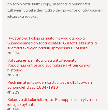
on tarkoitettu kulttuureja, historiaa ja perinnettä
tutkivien väitelleiden tutkijoiden ja väitöskirjatutkijoiden
julkaisukanavaksi.
Ryöstettyjä kalloja ja muita myyviä otsikkoja:
Suomalaismedian tapa käsitellä Gustaf Retziusta ja
suomalaiskallojen palautusprosessia Ruotsista
384
Valistuksen perintöä ja salaliittoteorioita:
Vapaamuurarit osana suomalaisen yhteiskunnan
historiaa
290
Puoliherrat ja työväen kulttuuriset mallit työväen
sanomalehdissä 1884-1910
229
Kokoavasti kolonialismista: Eurooppalaisen ylivallan
idea ja käytäntö
159