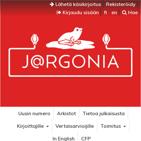
Lähetä käsikirjoitus
Rekisteröidy
Kirjaudu sisään
fi
en
Hae
Uusin numero
Arkistot
Tietoa julkaisusta
Kirjoittajille
Vertaisarvioijille
Toimitus
In English
CFP