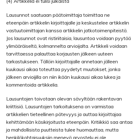
(4) Artikkelia ei tulisi julkaista
Lausunnot saatuaan päätoimittaja toimittaa ne
eteenpäin artikkelin kirjoittajalle ja keskustelee artikkelin
vastuutoimittajan kanssa artikkelin jatkotoimenpiteistä.
Jos lausunnot ovat ristiriitaisia, lausuntoa voidaan pyytää
ylimääräiseltä, kolmannelta arvioijalta. Artikkeli voidaan
tarvittaessa palauttaa korjausten jälkeen uuteen
tarkastukseen. Tällöin kirjoittajalle annetaan jälleen
kuukausi aikaa toteuttaa pyydetyt muutokset, jonka
jälkeen arvioijilla on niin ikään kuukausi aikaa lukea ja
kommentoida artikkelia.
Lausuntojen toivotaan olevan sävyltään rakentavan
kriittisiä. Lausuntojen tarkoituksena on varmistaa
artikkelien tieteellinen pätevyys ja auttaa kirjoittajaa
kehittämään käsikirjoitusta eteenpäin. Kritiikkiä saa antaa
ja mahdollisista puutteista tulee huomauttaa, mutta
henkilökohtaisuuksiin menevä arvostelu ei ole