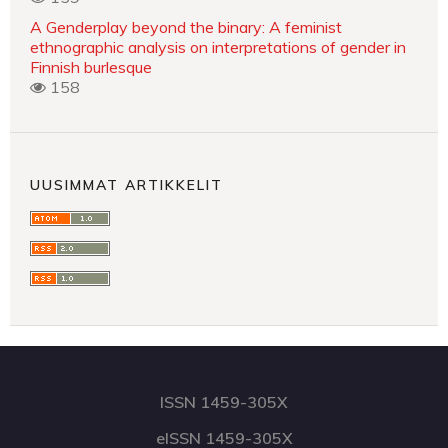
A Genderplay beyond the binary: A feminist
ethnographic analysis on interpretations of gender in
Finnish burlesque
158
UUSIMMAT ARTIKKELIT
ISSN 1459-305X
eISSN 1459-305X