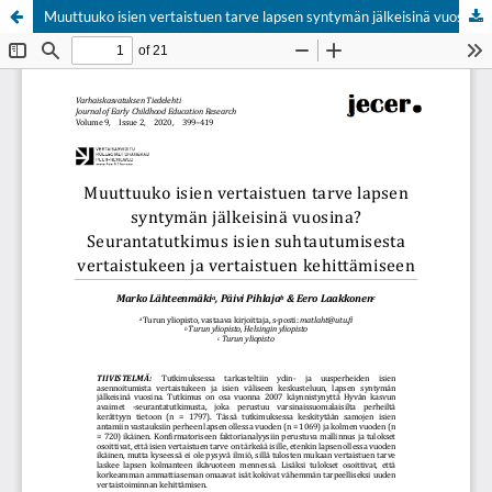
Muuttuuko isien vertaistuen tarve lapsen syntymän jälkeisinä vuosina? Seurantatutkimus isien suhtautumisesta vertaistukeen ja vertaistuen kehittämiseen
Hosted by
the Federation of Finnish Learned Societies
.