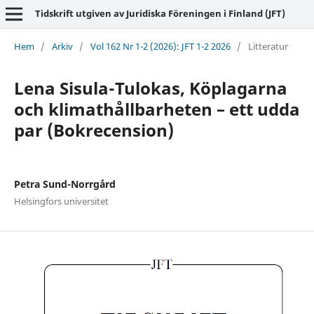
Tidskrift utgiven av Juridiska Föreningen i Finland (JFT)
Hem
/
Arkiv
/
Vol 162 Nr 1-2 (2026): JFT 1-2 2026
/
Litteratur
Lena Sisula-Tulokas, Köplagarna
och klimathållbarheten – ett udda
par (Bokrecension)
Petra Sund-Norrgård
Helsingfors universitet