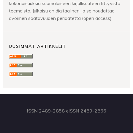
kokonaisuuksia suomalaiseen kirjallisuuteen liittyvistä
teemoista. Julkaisu on digitaalinen, ja se noudattaa
avoimen saatavuuden periaatetta (open access).
UUSIMMAT ARTIKKELIT
ISSN 2489-2858 eISSN 2489-2866