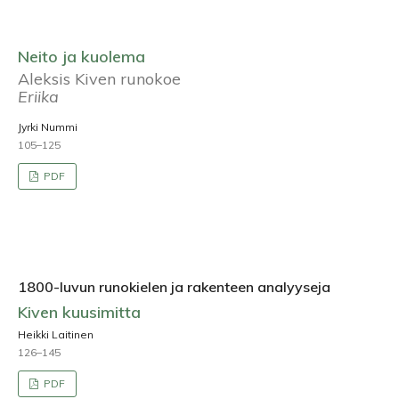
Neito ja kuolema
Aleksis Kiven runokoe
Eriika
Jyrki Nummi
105–125
PDF
1800-luvun runokielen ja rakenteen analyyseja
Kiven kuusimitta
Heikki Laitinen
126–145
PDF