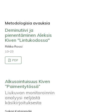
Metodologisia avauksia
Deminutiivi ja
pienentäminen Aleksis
Kiven "Lintukodossa"
Riikka Rossi
10–23
PDF
Alkusointuisuus Kiven
”Paimentytössä”
Liukuvan monitoroinnin
analyysi neljästä
käsikirjoituksesta
Sakari Katajamäki