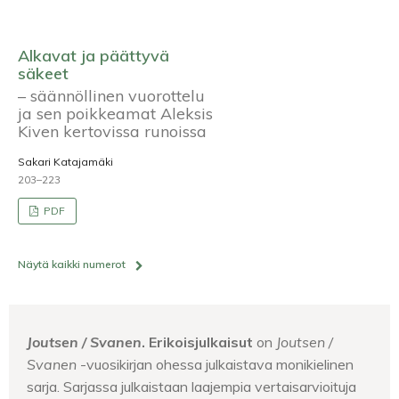
Alkavat ja päättyvä
säkeet
– säännöllinen vuorottelu
ja sen poikkeamat Aleksis
Kiven kertovissa runoissa
Sakari Katajamäki
203–223
PDF
Näytä kaikki numerot
Joutsen / Svanen
. Erikoisjulkaisut
on
Joutsen /
Svanen
-vuosikirjan ohessa julkaistava monikielinen
sarja. Sarjassa julkaistaan laajempia vertaisarvioituja