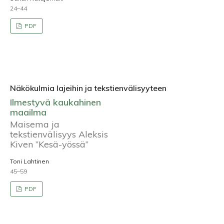
24–44
PDF
Näkökulmia lajeihin ja tekstienvälisyyteen
Ilmestyvä kaukahinen
maailma
Maisema ja
tekstienvälisyys Aleksis
Kiven ”Kesä-yössä”
Toni Lahtinen
45–59
PDF