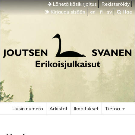
Lähetä käsikirjoitus
Rekisteröidy
Kirjaudu sisään
en
fi
sv
Hae
Uusin numero
Arkistot
Ilmoitukset
Tietoa