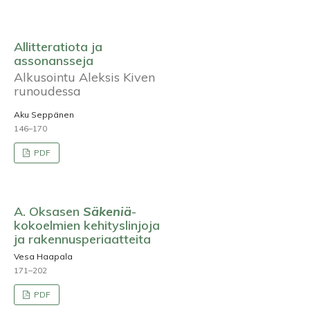
Allitteratiota ja
assonansseja
Alkusointu Aleksis Kiven
runoudessa
Aku Seppänen
146–170
PDF
A. Oksasen
Säkeniä
-
kokoelmien kehityslinjoja
ja rakennusperiaatteita
Vesa Haapala
171–202
PDF