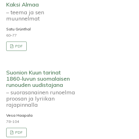
Kaksi Almaa
– teema ja sen
muunnelmat
Satu Grünthal
60–77
PDF
Suonion Kuun tarinat
1860-luvun suomalaisen
runouden uudistajana
– suorasanainen runoelma
proosan ja lyriikan
rajapinnalla
Vesa Haapala
78–104
PDF