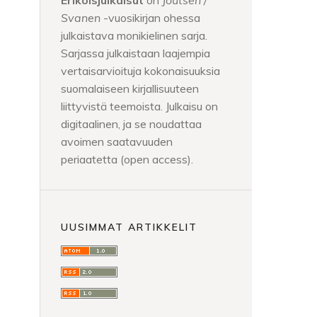
Erikoisjulkaisut
on
Joutsen /
Svanen
-vuosikirjan ohessa
julkaistava monikielinen sarja.
Sarjassa julkaistaan laajempia
vertaisarvioituja kokonaisuuksia
suomalaiseen kirjallisuuteen
liittyvistä teemoista. Julkaisu on
digitaalinen, ja se noudattaa
avoimen saatavuuden
periaatetta (open access).
UUSIMMAT ARTIKKELIT