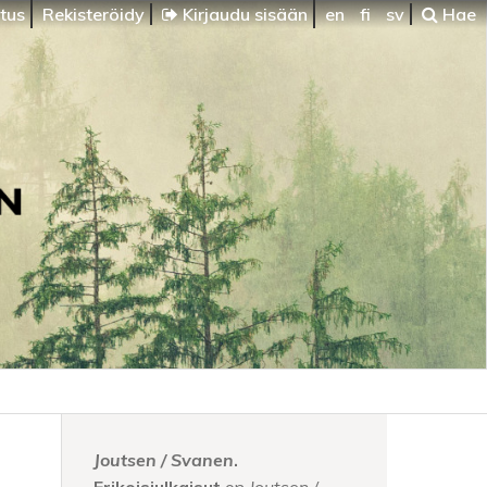
itus
Rekisteröidy
Kirjaudu sisään
en
fi
sv
Hae
Joutsen / Svanen
.