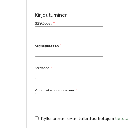
Kirjautuminen
Sähköposti
*
Käyttäjätunnus
*
Salasana
*
Anna salasana uudelleen
*
Kyllä, annan luvan tallentaa tietojani
tietos