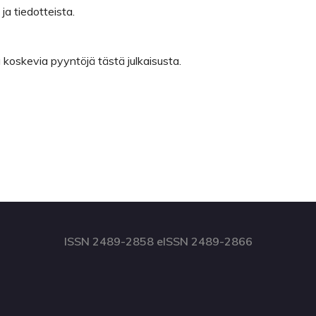
 ja tiedotteista.
a koskevia pyyntöjä tästä julkaisusta.
ISSN 2489-2858 eISSN 2489-2866