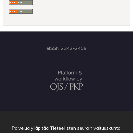
eISSN 2342-2459
Palvelua ylläpitää
Tieteellisten seurain valtuuskunta
.