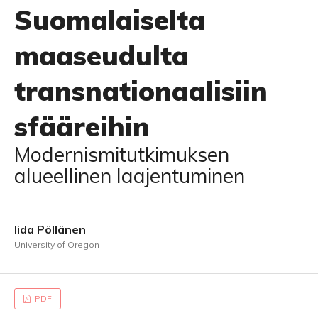
Suomalaiselta
maaseudulta
transnationaalisiin
sfääreihin
Modernismitutkimuksen
alueellinen laajentuminen
Iida Pöllänen
University of Oregon
PDF