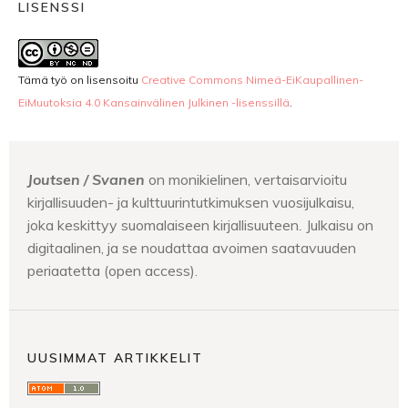
LISENSSI
Tämä työ on lisensoitu
Creative Commons Nimeä-EiKaupallinen-
EiMuutoksia 4.0 Kansainvälinen Julkinen -lisenssillä
.
Joutsen / Svanen
on monikielinen, vertaisarvioitu
kirjallisuuden- ja kulttuurintutkimuksen vuosijulkaisu,
joka keskittyy suomalaiseen kirjallisuuteen
.
Julkaisu on
digitaalinen, ja se noudattaa avoimen saatavuuden
periaatetta (open access).
UUSIMMAT ARTIKKELIT