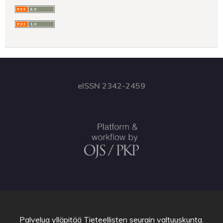
eISSN 2342-2459
Palvelua ylläpitää
Tieteellisten seurain valtuuskunta
.