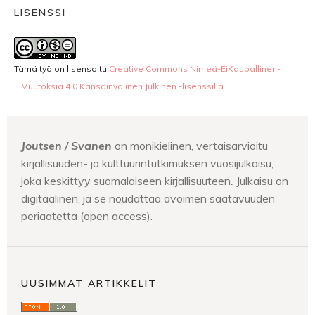
LISENSSI
Tämä työ on lisensoitu
Creative Commons Nimeä-EiKaupallinen-
EiMuutoksia 4.0 Kansainvälinen Julkinen -lisenssillä
.
Joutsen / Svanen
on monikielinen, vertaisarvioitu
kirjallisuuden- ja kulttuurintutkimuksen vuosijulkaisu,
joka keskittyy suomalaiseen kirjallisuuteen
.
Julkaisu on
digitaalinen, ja se noudattaa avoimen saatavuuden
periaatetta (open access).
UUSIMMAT ARTIKKELIT