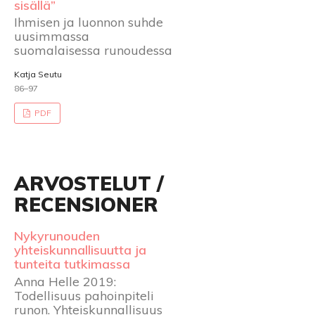
sisällä”
Ihmisen ja luonnon suhde
uusimmassa
suomalaisessa runoudessa
Katja Seutu
86–97
PDF
ARVOSTELUT /
RECENSIONER
Nykyrunouden
yhteiskunnallisuutta ja
tunteita tutkimassa
Anna Helle 2019:
Todellisuus pahoinpiteli
runon. Yhteiskunnallisuus