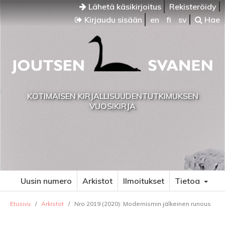
Lähetä käsikirjoitus
Rekisteröidy
Kirjaudu sisään
en
fi
sv
Hae
KOTIMAISEN KIRJALLISUUDENTUTKIMUKSEN
VUOSIKIRJA
Uusin numero
Arkistot
Ilmoitukset
Tietoa
Etusivu
/
Arkistot
/
Nro 2019 (2020): Modernismin jälkeinen runous