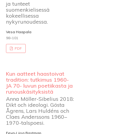
ja tunteet
suomenkielisessä
kokeellisessa
nykyrunoudessa.
Vesa Haapala
98–101
PDF
Kun aatteet haastoivat
tradition: tutkimus 1960-
JA 70- luvun poetiikasta ja
runouskäsityksistä
Anna Möller-Sibelius 2018:
Dikt och ideologi. Gösta
Ågrens, Lars Huldéns och
Claes Anderssons 1960–
1970-talspoesi.
Eeva-Liisa Bastman