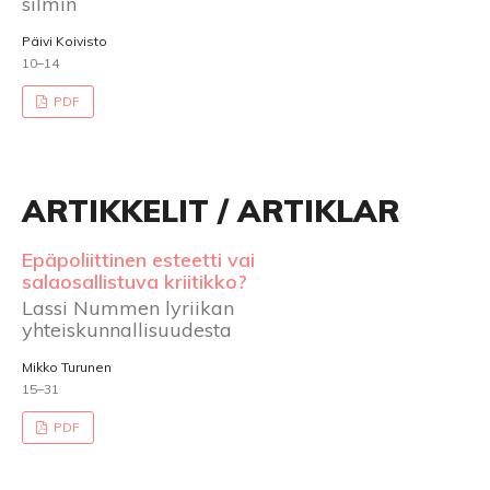
silmin
Päivi Koivisto
10–14
PDF
ARTIKKELIT / ARTIKLAR
Epäpoliittinen esteetti vai
salaosallistuva kriitikko?
Lassi Nummen lyriikan
yhteiskunnallisuudesta
Mikko Turunen
15–31
PDF