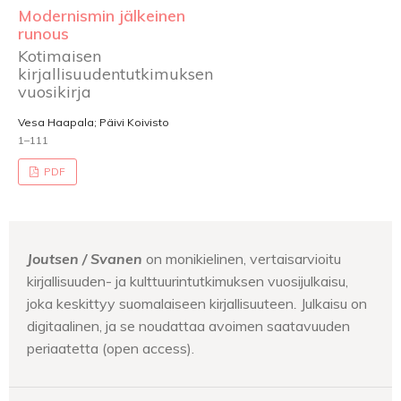
Modernismin jälkeinen
runous
Kotimaisen
kirjallisuudentutkimuksen
vuosikirja
Vesa Haapala; Päivi Koivisto
1–111
PDF
Joutsen / Svanen
on monikielinen, vertaisarvioitu
kirjallisuuden- ja kulttuurintutkimuksen vuosijulkaisu,
joka keskittyy suomalaiseen kirjallisuuteen
.
Julkaisu on
digitaalinen, ja se noudattaa avoimen saatavuuden
periaatetta (open access).