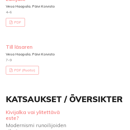
Vesa Haapala, Päivi Koivisto
4–6
PDF
Till läsaren
Vesa Haapala, Päivi Koivisto
7–9
PDF (Ruotsi)
KATSAUKSET / ÖVERSIKTER
Kivijalka vai ylitettävä
este?
Modernismi runoilijoiden