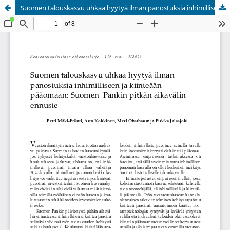
Suomen talouskasvu uhkaa hyytyä ilman panostuksia inhimilliseen ja kiinteään pääomaan: Suomen Pankin pitkän aikavälin ennuste
Palvelua ylläpitää
Tieteellisten seurain valtuuskunta
.