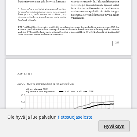
Ole hyvä ja lue palvelun
tietosuojaseloste
Hyväksyn