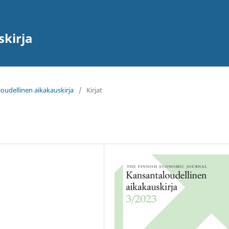
skirja
loudellinen aikakauskirja
/
Kirjat