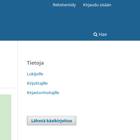
Rekisteröidy
Kirjaudu sisään
Hae
Tietoja
Lukijoille
Kirjoittajille
Kirjastonhoitajille
Lähetä käsikirjoitus