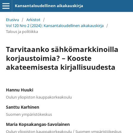
Kansantaloudellinen aikakauskirja
Etusivu
/
Arkistot
/
Vol 120 Nro 2 (2024): Kansantaloudellinen aikakauskirja
/
Talous ja politiikka
Tarvitaanko sähkömarkkinoilla
korjaustoimia? – Kooste
akateemisesta kirjallisuudesta
Hannu Huuki
Oulun yliopiston kauppakorkeakoulu
Santtu Karhinen
Suomen ympäristökeskus
Maria Kopsakangas-Savolainen
Oulun yliopiston kauppakorkeakoulu / Suomen ympäristökeskus