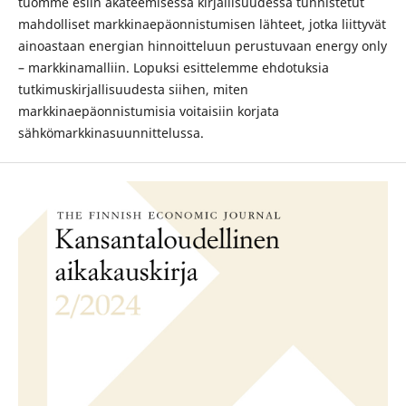
tuomme esiin akateemisessa kirjallisuudessa tunnistetut
mahdolliset markkinaepäonnistumisen lähteet, jotka liittyvät
ainoastaan energian hinnoitteluun perustuvaan energy only
– markkinamalliin. Lopuksi esittelemme ehdotuksia
tutkimuskirjallisuudesta siihen, miten
markkinaepäonnistumisia voitaisiin korjata
sähkömarkkinasuunnittelussa.