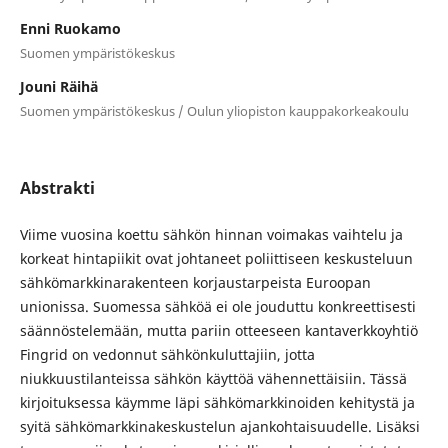
Enni Ruokamo
Suomen ympäristökeskus
Jouni Räihä
Suomen ympäristökeskus / Oulun yliopiston kauppakorkeakoulu
Abstrakti
Viime vuosina koettu sähkön hinnan voimakas vaihtelu ja
korkeat hintapiikit ovat johtaneet poliittiseen keskusteluun
sähkömarkkinarakenteen korjaustarpeista Euroopan
unionissa. Suomessa sähköä ei ole jouduttu konkreettisesti
säännöstelemään, mutta pariin otteeseen kantaverkkoyhtiö
Fingrid on vedonnut sähkönkuluttajiin, jotta
niukkuustilanteissa sähkön käyttöä vähennettäisiin. Tässä
kirjoituksessa käymme läpi sähkömarkkinoiden kehitystä ja
syitä sähkömarkkinakeskustelun ajankohtaisuudelle. Lisäksi