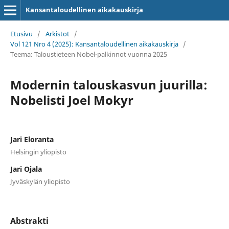
Kansantaloudellinen aikakauskirja
Etusivu
/
Arkistot
/
Vol 121 Nro 4 (2025): Kansantaloudellinen aikakauskirja
/
Teema: Taloustieteen Nobel-palkinnot vuonna 2025
Modernin talouskasvun juurilla:
Nobelisti Joel Mokyr
Jari Eloranta
Helsingin yliopisto
Jari Ojala
Jyväskylän yliopisto
Abstrakti