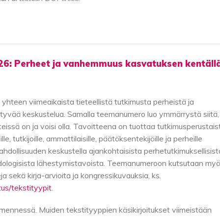
26: Perheet ja vanhemmuus kasvatuksen kentällä
een viimeaikaista tieteellistä tutkimusta perheistä ja
ytyvää keskustelua. Samalla teemanumero luo ymmärrystä siitä,
eissä on ja voisi olla. Tavoitteena on tuottaa tutkimusperustais
, tutkijoille, ammattilaisille, päätöksentekijöille ja perheille
hdollisuuden keskustella ajankohtaisista perhetutkimuksellisist
metodologisista lähestymistavoista. Teemanumeroon kutsutaan my
a sekä kirja-arvioita ja kongressikuvauksia, ks.
tus/tekstityypit
.
mennessä. Muiden tekstityyppien käsikirjoitukset viimeistään