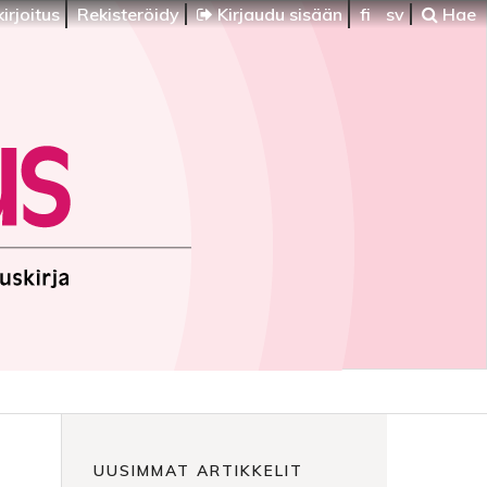
irjoitus
Rekisteröidy
Kirjaudu sisään
fi
sv
Hae
UUSIMMAT ARTIKKELIT