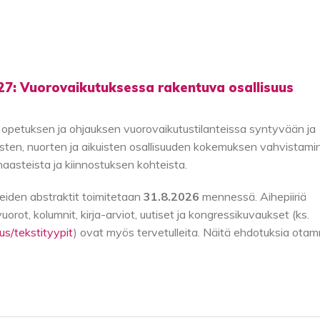
27: Vuorovaikutuksessa rakentuva osallisuus
tuksen ja ohjauksen vuorovaikutustilanteissa syntyvään ja
Lasten, nuorten ja aikuisten osallisuuden kokemuksen vahvistami
haasteista ja kiinnostuksen kohteista.
leiden abstraktit toimitetaan
31.8.2026
mennessä. Aihepiiriä
rot, kolumnit, kirja-arviot, uutiset ja kongressikuvaukset (ks.
tus/tekstityypit
) ovat myös tervetulleita. Näitä ehdotuksia ota