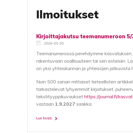
Ilmoitukset
Kirjoittajakutsu teemanumeroon 5/
2026-03-30
Teemanumerossa perehdymme kasvatuksen, ope
rakentuvaan osallisuuteen tai sen esteisiin. 
on yksi yhteiskunnan ja yhteisöjen jatkuvista 
Noin 500 sanan mittaiset tieteellisten artikke
tarkastelevat lyhyemmät kirjoitukset, puheenvuo
tekstityyppikuvaukset
https://journal.fi/kasva
vastaan
1.9.2027
saakka.
Lue lisää