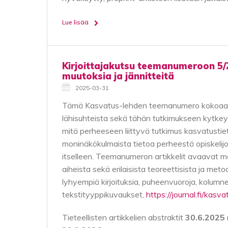
Lue lisää
Kirjoittajakutsu teemanumeroon 5/
muutoksia ja jännitteitä
2025-03-31
Tämä Kasvatus-lehden teemanumero kokoaa yht
lähisuhteista sekä tähän tutkimukseen kytke
mitä perheeseen liittyvä tutkimus kasvatustiet
moninäkökulmaista tietoa perheestä opiskelijoille
itselleen. Teemanumeron artikkelit avaavat ma
aiheista sekä erilaisista teoreettisista ja 
lyhyempiä kirjoituksia, puheenvuoroja, kolumnej
tekstityyppikuvaukset,
https://journal.fi/kasva
Tieteellisten artikkelien abstraktit
30.6.2025