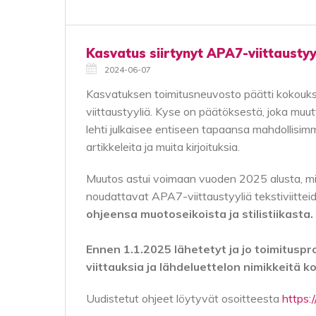
Kasvatus siirtynyt APA7-viittaustyyl
2024-06-07
Kasvatuksen toimitusneuvosto päätti kokouk
viittaustyyliä. Kyse on päätöksestä, joka muu
lehti julkaisee entiseen tapaansa mahdollisimma
artikkeleita ja muita kirjoituksia.
Muutos astui voimaan vuoden 2025 alusta, mist
noudattavat APA7-viittaustyyliä tekstiviitteid
ohjeensa muotoseikoista ja stilistiikasta.
Ennen 1.1.2025 lähetetyt ja jo toimituspr
viittauksia ja lähdeluettelon nimikkeitä k
Uudistetut ohjeet löytyvät osoitteesta
https: