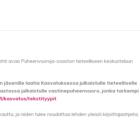
ehti avaa Puheenvuoroja-osaston tieteelliseen keskusteluun
jäsenille laatia Kasvatuksessa julkaistulle tieteelliselle
osastossa julkaistulle vastinepuheenvuoro, jonka tarkempi
.fi/kasvatus/tekstityypit
utta, ja niiden tulee noudattaa lehden yleisiä kirjoittajaohjeita, 