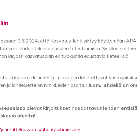
iin
sessaan 3.6.2024, että Kasvatus-lehti siirtyy käyttämään APA
ttaa vain lehden teknisen puolen toteuttamista. Sisällön suhtee
n laajasti kasvatusalan eri tulokulmia edustavia tieteellisiä
ä lähtien kaikki uudet toimitukseen lähetettävät käsikirjoituks
en ja lähdeluettelon nimikkeiden osalta.
Huom. lehdellä on o
osesseissa olevat kirjoitukset noudattavat lehden entisi
oskevia ohjeita!
//journal.fi/kasvatus/about/submissions