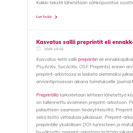
Kaikki tekstit lähetetään sähköpostitse osoitt
Lue lisää
Kasvatus sallii preprintit eli ennakk
2025-10-02
Kasvatus-lehti sallii
preprintin
eli ennakkojulkai
PsyArXiv, SocArXiv, OSF Preprints) ennen arvio
preprint-arkistossa ei lasketa aiemmaksi julkaisu
arviointiprosessin aikana toimitukselle Journal.
Preprintillä
tarkoitetaan lehteen lähetettyä käsik
on tallennettu avoimeen preprint-arkistoon. P
palautteen saamisen tiedeyhteisöltä. Preprint
sekä lisätä viittauksia julkaisuun. Preprint-ar
preprintille yksilöllisen DOI-tunnisteen ja mahd
hyväksytty, preprint-arkistoon lisätään julkaist