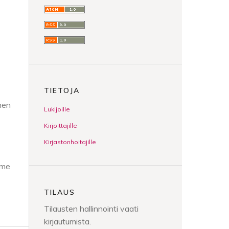
TIETOJA
nen
Lukijoille
Kirjoittajille
Kirjastonhoitajille
mme
TILAUS
Tilausten hallinnointi vaati
kirjautumista.