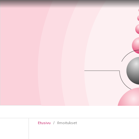
Etusivu
/
Ilmoitukset