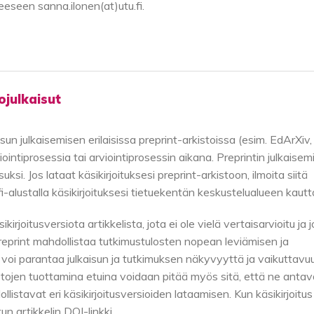
eeseen sanna.ilonen(at)utu.fi.
ojulkaisut
sun julkaisemisen erilaisissa preprint-arkistoissa (esim. EdArXiv,
intiprosessia tai arviointiprosessin aikana. Preprintin julkaisem
ksi. Jos lataat käsikirjoituksesi preprint-arkistoon, ilmoita siitä
fi-alustalla käsikirjoituksesi tietuekentän keskustelualueen kautt
irjoitusversiota artikkelista, jota ei ole vielä vertaisarvioitu ja 
reprint mahdollistaa tutkimustulosten nopean leviämisen ja
 voi parantaa julkaisun ja tutkimuksen näkyvyyttä ja vaikuttavu
kistojen tuottamina etuina voidaan pitää myös sitä, että ne antav
ollistavat eri käsikirjoitusversioiden lataamisen. Kun käsikirjoitus
un artikkelin DOI-linkki.