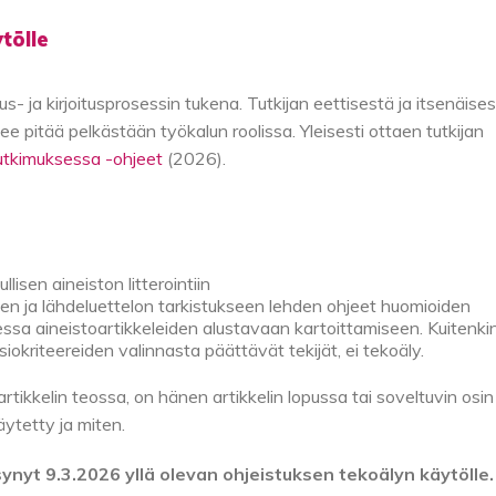
tölle
us- ja kirjoitusprosessin tukena. Tutkijan eettisestä ja itsenäise
lee pitää pelkästään työkalun roolissa. Yleisesti ottaen tutkijan
utkimuksessa -ohjeet
(2026).
llisen aineiston litterointiin
iden ja lähdeluettelon tarkistukseen lehden ohjeet huomioiden
ksessa aineistoartikkeleiden alustavaan kartoittamiseen. Kuitenki
usiokriteereiden valinnasta päättävät tekijät, ei tekoäly.
rtikkelin teossa, on hänen artikkelin lopussa tai soveltuvin osin
äytetty ja miten.
yt 9.3.2026 yllä olevan ohjeistuksen tekoälyn käytölle.