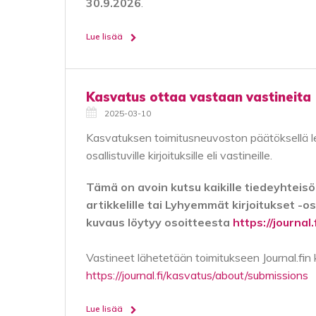
30.9.2026
.
Lue lisää
Kasvatus ottaa vastaan vastineita
2025-03-10
Kasvatuksen toimitusneuvoston päätöksellä l
osallistuville kirjoituksille eli vastineille.
Tämä on avoin kutsu kaikille tiedeyhteisön 
artikkelille tai Lyhyemmät kirjoitukset -
kuvaus löytyy osoitteesta
https://journal
Vastineet lähetetään toimitukseen Journal.fin ka
https://journal.fi/kasvatus/about/submissions
Lue lisää