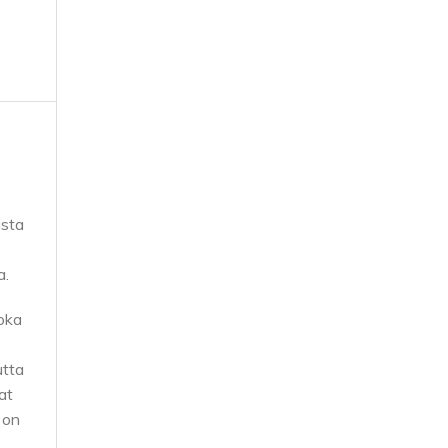
ista
a.
joka
utta
at
 on