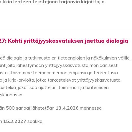
kkia lehteen tekstejään tarjoavia kirjoittajia.
7: Kohti yrittäjyyskasvatuksen jaettua dialogia
alogia ja tutkimusta eri tieteenalojen ja näkökulmien välillä.
tuntijoita lähestymään yrittäjyyskasvatusta moniäänisesti
sista. Toivomme teemanumeroon empiirisiä ja teoreettisia
 ja kirja-arvioita, jotka tarkastelevat yrittäjyyskasvatusta.
ustelua, joka lisää ajattelun, toiminnan ja tuntemisen
iskunnassa.
ntään 500 sanaa) lähetetään
13.4.2026
mennessä.
an
15.3.2027
saakka.