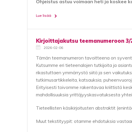
Ohjeistus astuu voimaan heti ja koskee kai
Lue lisää
Kirjoittajakutsu teemanumeroon 3/2
2026-02-06
Tämän teemanumeron tavoitteena on syventää di
Kutsumme eri tieteenalojen tutkijoita ja asian
rikastuttaen ymmärrystä siitä ja sen vaikutuk
tutkimusartikkeleita, katsauksia, puheenvuoroja
Erityisesti toivomme rakentavaa kriittistä kesk
mahdollisuuksia yrittäjyyskasvatuksesta yhte
Tieteellisten käsikirjoitusten abstraktit (eni
Muut tekstityypit: otamme ehdotuksia vasta