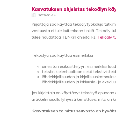
Kasvatuksen ohjeistus tekoälyn käy
2026-03-24
Kirjoittaja saa käyttää tekoälytyökaluja tutkim
vastuusta ei tule kuitenkaan tinkiä. Tekoäly tu
tulee noudattaa TENKin ohjeita, ks.
Tekoäly t
Tekoälyä saa käyttää esimerkiksi
aineiston esikäsittelyyn, esimerkiksi laadu
tekstin kielenhuoltoon sekä tekstiviitte
lähdekirjallisuuden ja kirjallisuuskatsau
lähdekirjallisuuden ja inkluusio- ja eksklu
Jos kirjoittaja on käyttänyt tekoälyä apunaan a
artikkelin sisällä lyhyesti kerrottava, mitä on k
Kasvatuksen toimitusneuvosto on hyväksyn