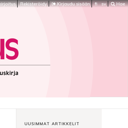
irjoitus
Rekisteröidy
Kirjaudu sisään
fi
sv
Hae
UUSIMMAT ARTIKKELIT