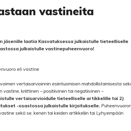
astaan vastineita
jäsenille laatia Kasvatuksessa julkaistulle tieteelliselle
osastossa julkaistulle vastinepuheenvuoro!
envuoro eli vastine
 avoimen vertaisarvioinnin esiintuomisen mahdollistamisesta sek
astine, kriittinen – positiivinen tai negatiivinen –
tulle vertaisarvioidulle tieteelliselle artikkelille tai 2)
ukset -osastossa julkaistulle kirjoitukselle.
Puheenvuoro
vastine sekä se, kenen tai keiden artikkeliin tai Lyhyempään