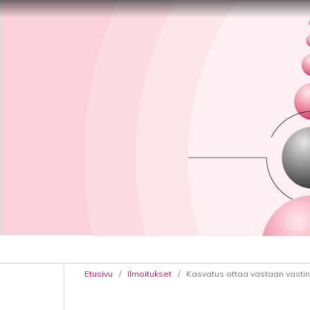
Etusivu
/
Ilmoitukset
/
Kasvatus ottaa vastaan vastin