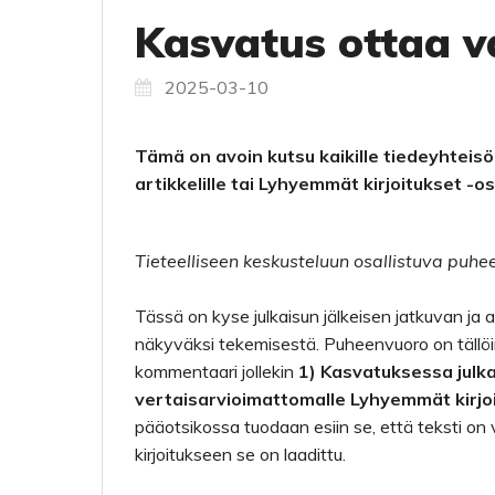
Kasvatus ottaa v
2025-03-10
Tämä on avoin kutsu kaikille tiedeyhteisön 
artikkelille tai Lyhyemmät kirjoitukset -
Tieteelliseen keskusteluun osallistuva puhe
Tässä on kyse julkaisun jälkeisen jatkuvan ja
näkyväksi tekemisestä. Puheenvuoro on tällöin v
kommentaari jollekin
1) Kasvatuksessa julkais
vertaisarvioimattomalle Lyhyemmät kirjoit
pääotsikossa tuodaan esiin se, että teksti on 
kirjoitukseen se on laadittu.