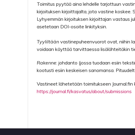
Toimitus pyytää aina lehdelle tarjottuun vas
kirjoituksen kirjoittajalta, jota vastine koske
Lyhyemmän kirjoituksen kirjoittajan vastaus 
asetetaan DOI-osoite linkityksin.
Tyyliltään
vastinepuheenvuorot ovat, niihin laa
voidaan käyttää tarvittaessa lisälähteitäkin 
Rakenne
: johdanto (jossa tuodaan esiin tekstin
kootusti esiin keskeisen sanomansa. Pituudelt
Vastineet lähetetään toimitukseen Journal.fin ka
https://journal.fi/kasvatus/about/submissions