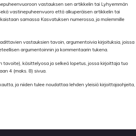
tinepuheenvuoroon vastauksen sen artikkelin tai Lyhyemmän
e. Sekä vastinepuheenvuoro että alkuperäisen artikkelin tai
julkaistaan samassa Kasvatuksen numerossa, ja molemmille
dittavien vastauksien tavoin, argumentoivia kirjoituksia, joissa
tieteellisen argumentoinnin ja kommentaarin tukena.
 tavoite), käsittelyosa ja selkeä lopetus, jossa kirjoittaja tuo
aan 4 (maks. 8) sivua.
utta, ja niiden tulee noudattaa lehden yleisiä kirjoittajaohjeita, 