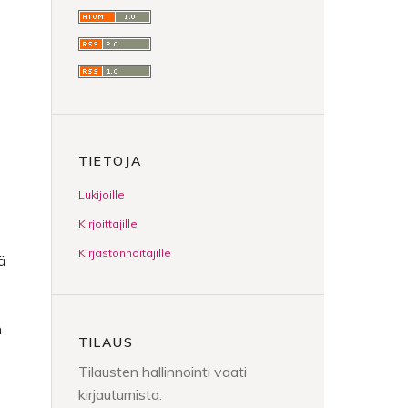
TIETOJA
Lukijoille
Kirjoittajille
Kirjastonhoitajille
ä
n
TILAUS
Tilausten hallinnointi vaati
kirjautumista.