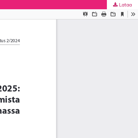
Lataa
ta
.