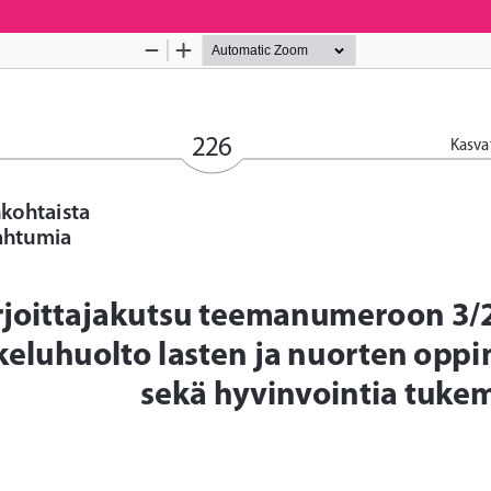
Palvelua ylläpitää
Tieteellisten seurain valtuuskun