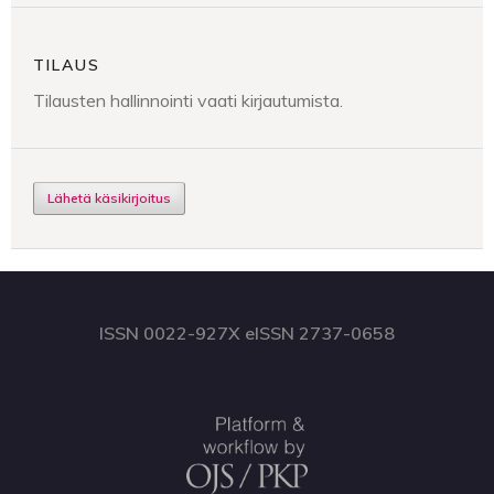
TILAUS
Tilausten hallinnointi vaati kirjautumista.
Lähetä käsikirjoitus
ISSN 0022-927X eISSN 2737-0658