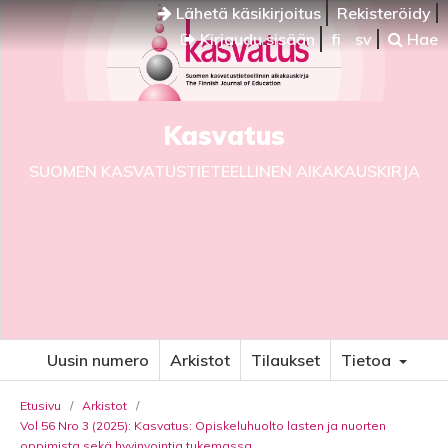
Lähetä käsikirjoitus
Rekisteröidy
Kirjaudu sisään
fi
sv
Hae
Kasvatus
SUOMEN KASVATUSTIETEELLINEN AIKAKAUSKIRJA
Uusin numero
Arkistot
Tilaukset
Tietoa
Etusivu
/
Arkistot
/
Vol 56 Nro 3 (2025): Kasvatus: Opiskeluhuolto lasten ja nuorten
oppimista sekä hyvinvointia tukemassa