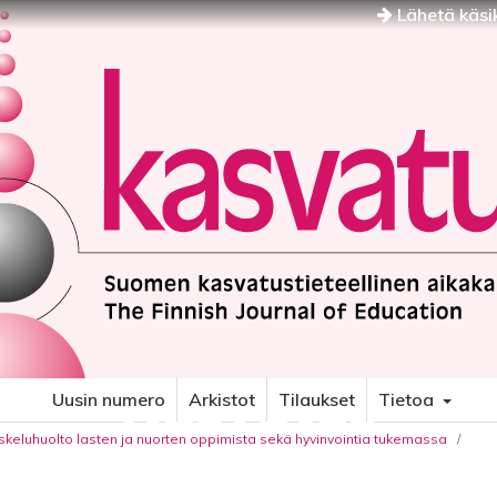
Lähetä käsik
Kasvatus
Uusin numero
Arkistot
Tilaukset
Tietoa
iskeluhuolto lasten ja nuorten oppimista sekä hyvinvointia tukemassa
/
SUOMEN KASVATUSTIETEELLINEN AIKAKAUSKIRJA