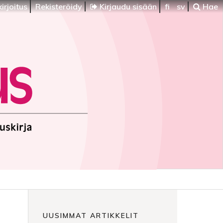
irjoitus
Rekisteröidy
Kirjaudu sisään
fi
sv
Hae
UUSIMMAT ARTIKKELIT