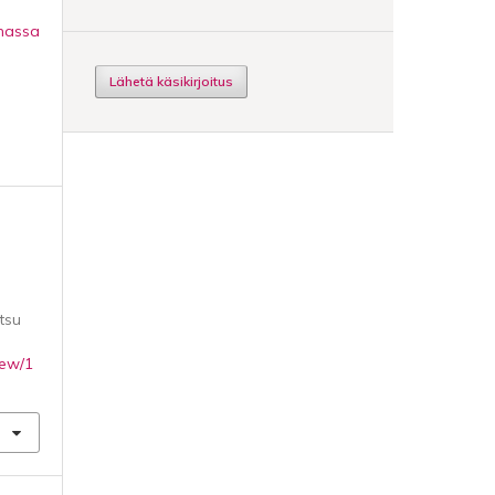
emassa
Lähetä käsikirjoitus
tsu
iew/1