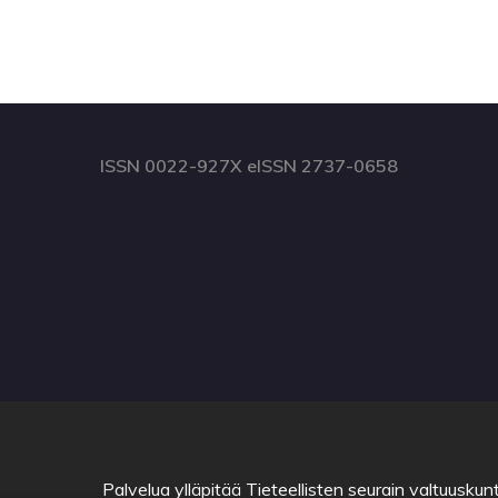
ISSN 0022-927X eISSN 2737-0658
Palvelua ylläpitää
Tieteellisten seurain valtuuskun