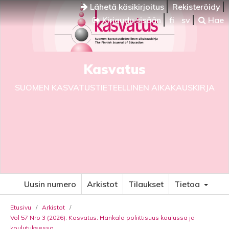
Lähetä käsikirjoitus
Rekisteröidy
Kirjaudu sisään
fi
sv
Hae
Kasvatus
SUOMEN KASVATUSTIETEELLINEN AIKAKAUSKIRJA
Uusin numero
Arkistot
Tilaukset
Tietoa
Etusivu
/
Arkistot
/
Vol 57 Nro 3 (2026): Kasvatus: Hankala poliittisuus koulussa ja
koulutuksessa