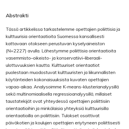
Abstrakti
Tässä artikkelissa tarkastelemme opettajien poliittisia ja
kulttuurisia orientaatioita Suomessa kansallisesti
kattavaan otokseen perustuvan kyselyaineiston
(N=2227) avulla. Lähestymme poliittisia orientaatioita
vasemmisto–oikeisto- ja konservatiivi–liberaali-
ulottuvuuksien kautta. Kulttuuriset orientaatiot
puolestaan muodostuvat kulttuuristen ja liikunnallisten
käytänteiden kokonaisuuksista kuvaten opettajien
vapaa-aikaa. Analysoimme K-means-klusterianalyysillä
sekä multinomiaalisella regressioanalyysillä, millaiset
taustatekijät ovat yhteydessä opettajien poliittisiin
orientaatioihin ja minkälaisia yhteyksiä kulttuurisilla
orientaatioilla on poliittisiin. Tulokset osoittivat
päiväkotien ja koulujen opettajien eriytyneen poliittisesti