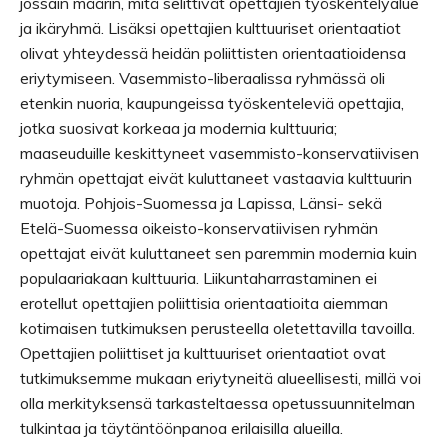
jossain määrin, mitä selittivät opettajien työskentelyalue
ja ikäryhmä. Lisäksi opettajien kulttuuriset orientaatiot
olivat yhteydessä heidän poliittisten orientaatioidensa
eriytymiseen. Vasemmisto-liberaalissa ryhmässä oli
etenkin nuoria, kaupungeissa työskenteleviä opettajia,
jotka suosivat korkeaa ja modernia kulttuuria;
maaseuduille keskittyneet vasemmisto-konservatiivisen
ryhmän opettajat eivät kuluttaneet vastaavia kulttuurin
muotoja. Pohjois-Suomessa ja Lapissa, Länsi- sekä
Etelä-Suomessa oikeisto-konservatiivisen ryhmän
opettajat eivät kuluttaneet sen paremmin modernia kuin
populaariakaan kulttuuria. Liikuntaharrastaminen ei
erotellut opettajien poliittisia orientaatioita aiemman
kotimaisen tutkimuksen perusteella oletettavilla tavoilla.
Opettajien poliittiset ja kulttuuriset orientaatiot ovat
tutkimuksemme mukaan eriytyneitä alueellisesti, millä voi
olla merkityksensä tarkasteltaessa opetussuunnitelman
tulkintaa ja täytäntöönpanoa erilaisilla alueilla.