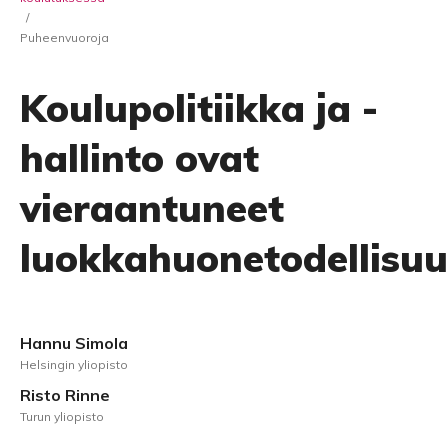
/
Puheenvuoroja
Koulupolitiikka ja -
hallinto ovat
vieraantuneet
luokkahuonetodellisu
Hannu Simola
Helsingin yliopisto
Risto Rinne
Turun yliopisto