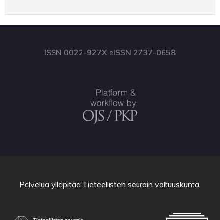
ISSN 0022-927X eISSN 2737-0658
Palvelua ylläpitää
Tieteellisten seurain valtuuskunta
.