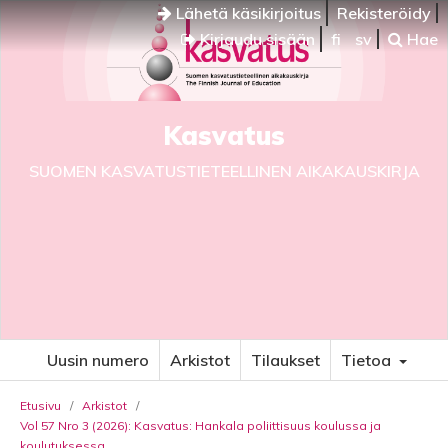
Lähetä käsikirjoitus
Rekisteröidy
Kirjaudu sisään
fi
sv
Hae
Kasvatus
SUOMEN KASVATUSTIETEELLINEN AIKAKAUSKIRJA
Uusin numero
Arkistot
Tilaukset
Tietoa
Etusivu
/
Arkistot
/
Vol 57 Nro 3 (2026): Kasvatus: Hankala poliittisuus koulussa ja
koulutuksessa