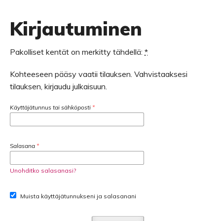
Kirjautuminen
Pakolliset kentät on merkitty tähdellä:
*
Kohteeseen pääsy vaatii tilauksen. Vahvistaaksesi
tilauksen, kirjaudu julkaisuun.
Käyttäjätunnus tai sähköposti
*
Salasana
*
Unohditko salasanasi?
Muista käyttäjätunnukseni ja salasanani