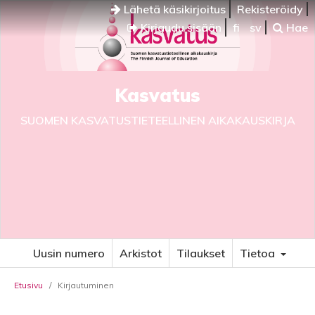
Lähetä käsikirjoitus
Rekisteröidy
Kirjaudu sisään
fi
sv
Hae
Kasvatus
SUOMEN KASVATUSTIETEELLINEN AIKAKAUSKIRJA
Uusin numero
Arkistot
Tilaukset
Tietoa
Etusivu
/
Kirjautuminen