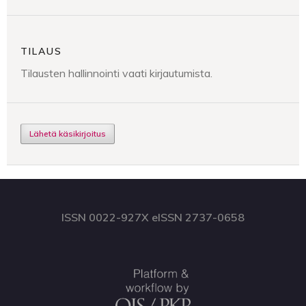
TILAUS
Tilausten hallinnointi vaati kirjautumista.
Lähetä käsikirjoitus
ISSN 0022-927X eISSN 2737-0658