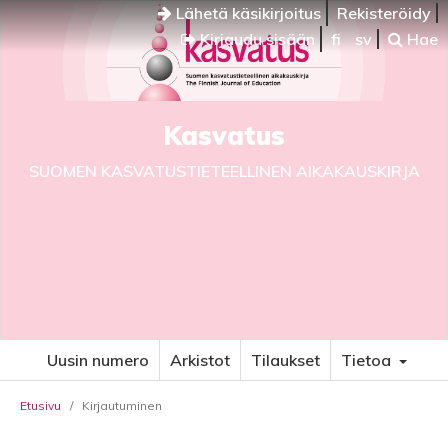
Lähetä käsikirjoitus
Rekisteröidy
Kirjaudu sisään
fi
sv
Hae
Kasvatus
SUOMEN KASVATUSTIETEELLINEN AIKAKAUSKIRJA
Uusin numero
Arkistot
Tilaukset
Tietoa
Etusivu
/
Kirjautuminen