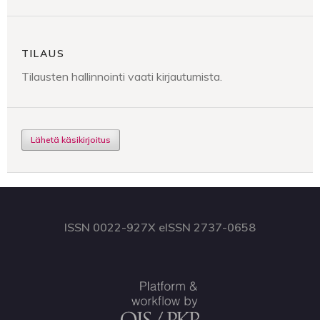
TILAUS
Tilausten hallinnointi vaati kirjautumista.
Lähetä käsikirjoitus
ISSN 0022-927X eISSN 2737-0658