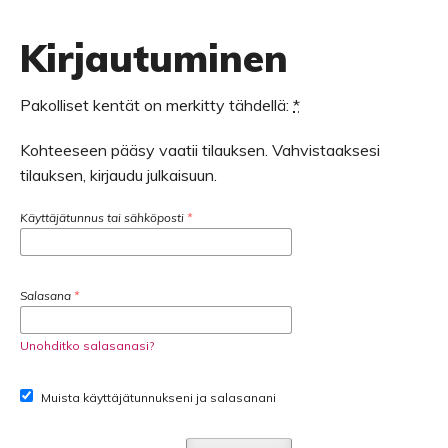
Kirjautuminen
Pakolliset kentät on merkitty tähdellä:
*
Kohteeseen pääsy vaatii tilauksen. Vahvistaaksesi
tilauksen, kirjaudu julkaisuun.
Käyttäjätunnus tai sähköposti
*
Salasana
*
Unohditko salasanasi?
Muista käyttäjätunnukseni ja salasanani