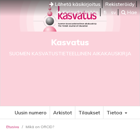
Lähetä käsikirjoitus
Rekisteröidy
Kirjaudu sisään
fi
sv
Hae
Kasvatus
SUOMEN KASVATUSTIETEELLINEN AIKAKAUSKIRJA
Uusin numero
Arkistot
Tilaukset
Tietoa
Etusivu
/
Mikä on ORCID?