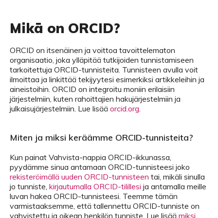
Mikä on ORCID?
ORCID on itsenäinen ja voittoa tavoittelematon
organisaatio, joka ylläpitää tutkijoiden tunnistamiseen
tarkoitettuja ORCID-tunnisteita. Tunnisteen avulla voit
ilmoittaa ja linkittää tekijyytesi esimerkiksi artikkeleihin ja
aineistoihin. ORCID on integroitu moniin erilaisiin
järjestelmiin, kuten rahoittajien hakujärjestelmiin ja
julkaisujärjestelmiin. Lue lisää
orcid.org
.
Miten ja miksi keräämme ORCID-tunnisteita?
Kun painat Vahvista-nappia ORCID-ikkunassa,
pyydämme sinua antamaan ORCID-tunnisteesi joko
rekisteröimällä uuden ORCID-tunnisteen
tai, mikäli sinulla
jo tunniste,
kirjautumalla ORCID-tilillesi
ja antamalla meille
luvan hakea ORCID-tunnisteesi. Teemme tämän
varmistaaksemme, että tallennettu ORCID-tunniste on
vahvistettu ja oikean henkilön tunniste. Lue lisää
miksi