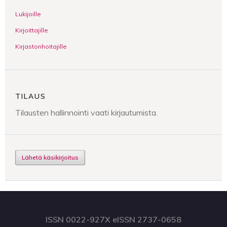
Lukijoille
Kirjoittajille
Kirjastonhoitajille
TILAUS
Tilausten hallinnointi vaati kirjautumista.
Lähetä käsikirjoitus
ISSN 0022-927X eISSN 2737-0658