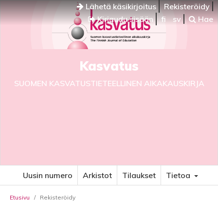
Lähetä käsikirjoitus
Rekisteröidy
Kirjaudu sisään
fi
sv
Hae
Kasvatus
SUOMEN KASVATUSTIETEELLINEN AIKAKAUSKIRJA
Uusin numero
Arkistot
Tilaukset
Tietoa
Etusivu
/
Rekisteröidy