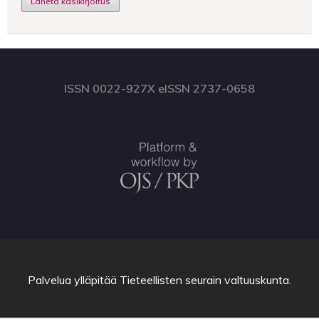
Lähetä käsikirjoitus
ISSN 0022-927X eISSN 2737-0658
Palvelua ylläpitää
Tieteellisten seurain valtuuskunta
.