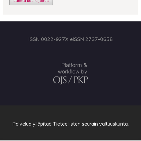
Lähetä käsikirjoitus
ISSN 0022-927X eISSN 2737-0658
Palvelua ylläpitää
Tieteellisten seurain valtuuskunta
.