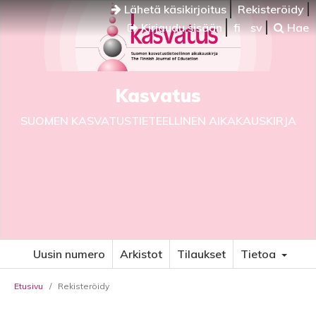
Lähetä käsikirjoitus
Rekisteröidy
Kirjaudu sisään
fi
sv
Hae
Kasvatus
SUOMEN KASVATUSTIETEELLINEN AIKAKAUSKIRJA
Uusin numero
Arkistot
Tilaukset
Tietoa
Etusivu
/
Rekisteröidy