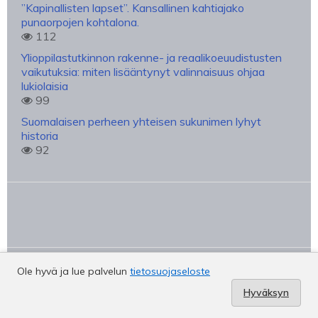
”Kapinallisten lapset”. Kansallinen kahtiajako
punaorpojen kohtalona.
112
Ylioppilastutkinnon rakenne- ja reaalikoeuudistusten
vaikutuksia: miten lisääntynyt valinnaisuus ohjaa
lukiolaisia
99
Suomalaisen perheen yhteisen sukunimen lyhyt
historia
92
Ole hyvä ja lue palvelun
tietosuojaseloste
UUSIMMAT ARTIKKELIT
Hyväksyn