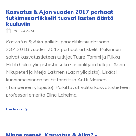
Kasvatus & Ajan vuoden 2017 parhaat
tutkimusartikkelit tuovat lasten ääntä
kuuluviin
2018-04-24
Kasvatus & Aika
palkitsi paneelitilaisuudessaan
23.4.2018 vuoden 2017 parhaat artikkelit. Palkinnon
saivat kasvatustieteen tutkijat Tuure Tammi ja Riikka
Hohti Oulun yliopistosta sekä sosiaalityön tutkijat Anna
Nikupeteri ja Merja Laitinen (Lapin yliopisto). Lisäksi
kunniamaininnan sai historioitsija Antti Malinen
(Tampereen yliopisto). Palkittavat valitsi kasvatustieteen
professori emerita Elina Lahelma.
Lue lisää
Minne menet, Kasvatus & Aika? -