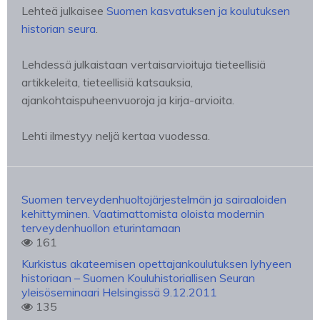
Lehteä julkaisee
Suomen kasvatuksen ja koulutuksen
historian seura
.
Lehdessä julkaistaan vertaisarvioituja tieteellisiä
artikkeleita, tieteellisiä katsauksia,
ajankohtaispuheenvuoroja ja kirja-arvioita.
Lehti ilmestyy neljä kertaa vuodessa.
Suomen terveydenhuoltojärjestelmän ja sairaaloiden
kehittyminen. Vaatimattomista oloista modernin
terveydenhuollon eturintamaan
161
Kurkistus akateemisen opettajankoulutuksen lyhyeen
historiaan – Suomen Kouluhistoriallisen Seuran
yleisöseminaari Helsingissä 9.12.2011
135