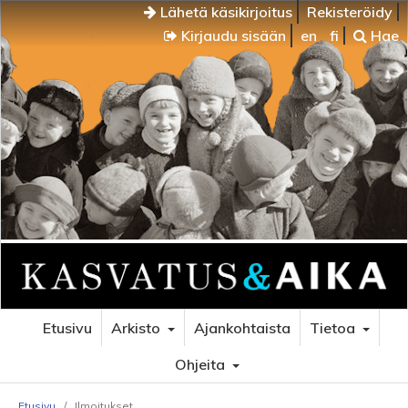
Lähetä käsikirjoitus
Rekisteröidy
Kirjaudu sisään
en
fi
Hae
Etusivu
Arkisto
Ajankohtaista
Tietoa
Ohjeita
Etusivu
/
Ilmoitukset