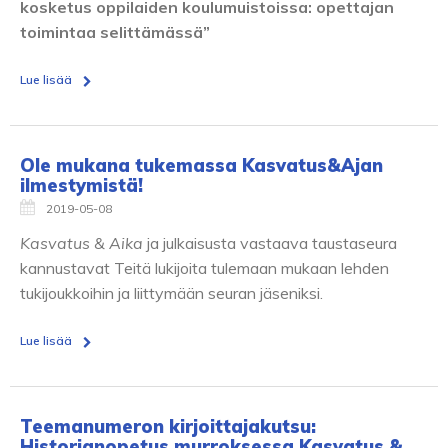
kosketus oppilaiden koulumuistoissa: opettajan
toimintaa selittämässä”
Lue lisää
Ole mukana tukemassa Kasvatus&Ajan
ilmestymistä!
2019-05-08
Kasvatus & Aika
ja julkaisusta vastaava taustaseura
kannustavat Teitä lukijoita tulemaan mukaan lehden
tukijoukkoihin ja liittymään seuran jäseniksi.
Lue lisää
Teemanumeron kirjoittajakutsu:
Historianopetus murroksessa Kasvatus &