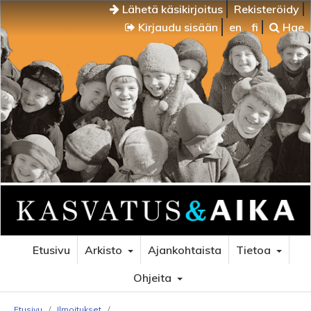
Lähetä käsikirjoitus
Rekisteröidy
Kirjaudu sisään
en
fi
Hae
Etusivu
Arkisto
Ajankohtaista
Tietoa
Ohjeita
Etusivu
/
Ilmoitukset
/