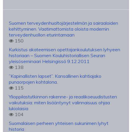
Suomen terveydenhuoltojärjestelmän ja sairaaloiden
kehittyminen. Vaatimattomista oloista modernin
terveydenhuollon eturintamaan
150
Kurkistus akateemisen opettajankoulutuksen lyhyeen
historiaan – Suomen Kouluhistoriallisen Seuran
yleisöseminaari Helsingissä 9.12.2011
138
”Kapinallisten lapset”. Kansallinen kahtiajako
punaorpojen kohtalona.
115
Ylioppilastutkinnon rakenne- ja reaalikoeuudistusten
vaikutuksia: miten lisääntynyt valinnaisuus ohjaa
lukiolaisia
104
Suomalaisen perheen yhteisen sukunimen lyhyt
historia