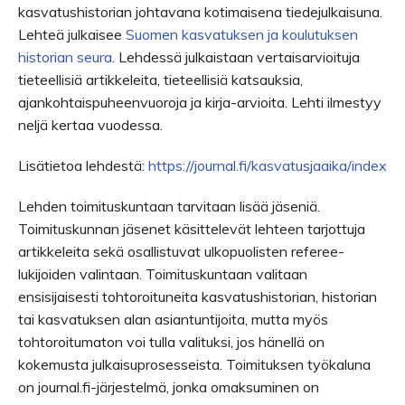
kasvatushistorian johtavana kotimaisena tiedejulkaisuna.
Lehteä julkaisee
Suomen kasvatuksen ja koulutuksen
historian seura
. Lehdessä julkaistaan vertaisarvioituja
tieteellisiä artikkeleita, tieteellisiä katsauksia,
ajankohtaispuheenvuoroja ja kirja-arvioita. Lehti ilmestyy
neljä kertaa vuodessa.
Lisätietoa lehdestä:
https://journal.fi/kasvatusjaaika/index
Lehden toimituskuntaan tarvitaan lisää jäseniä.
Toimituskunnan jäsenet käsittelevät lehteen tarjottuja
artikkeleita sekä osallistuvat ulkopuolisten referee-
lukijoiden valintaan. Toimituskuntaan valitaan
ensisijaisesti tohtoroituneita kasvatushistorian, historian
tai kasvatuksen alan asiantuntijoita, mutta myös
tohtoroitumaton voi tulla valituksi, jos hänellä on
kokemusta julkaisuprosesseista. Toimituksen työkaluna
on journal.fi-järjestelmä, jonka omaksuminen on